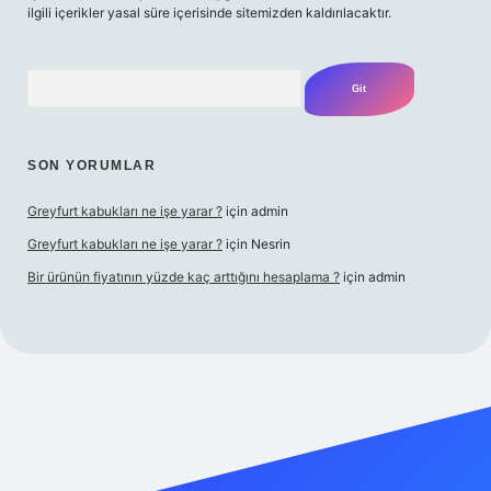
ilgili içerikler yasal süre içerisinde sitemizden kaldırılacaktır.
Arama
SON YORUMLAR
Greyfurt kabukları ne işe yarar ?
için
admin
Greyfurt kabukları ne işe yarar ?
için
Nesrin
Bir ürünün fiyatının yüzde kaç arttığını hesaplama ?
için
admin
t yeni giriş
Betexper giriş adresi
betexper.xyz
m elexbet