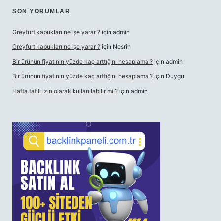
SON YORUMLAR
Greyfurt kabukları ne işe yarar ?
için
admin
Greyfurt kabukları ne işe yarar ?
için
Nesrin
Bir ürünün fiyatının yüzde kaç arttığını hesaplama ?
için
admin
Bir ürünün fiyatının yüzde kaç arttığını hesaplama ?
için
Duygu
Hafta tatili izin olarak kullanılabilir mi ?
için
admin