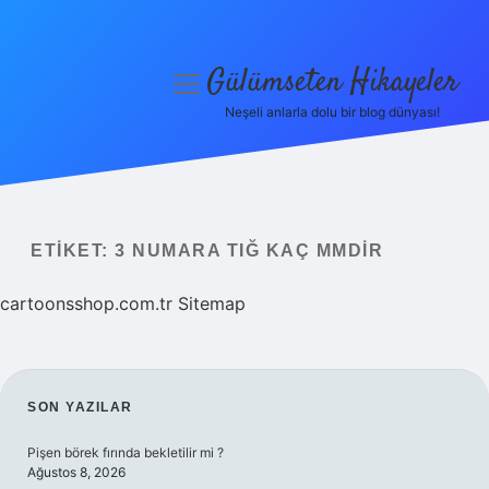
Gülümseten Hikayeler
menüyü
aç
Neşeli anlarla dolu bir blog dünyası!
Anasayfa
Gizlilik Politikası
Yasal Uyarı
ETIKET:
3 NUMARA TIĞ KAÇ MMDIR
Hakkımızda
cartoonsshop.com.tr
Sitemap
SIDEBAR
SON YAZILAR
Pişen börek fırında bekletilir mi ?
Ağustos 8, 2026