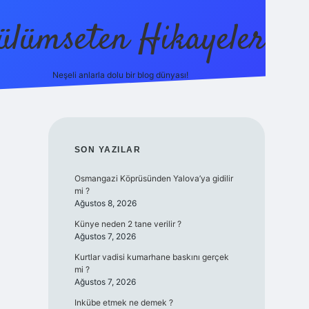
ülümseten Hikayeler
Neşeli anlarla dolu bir blog dünyası!
betci
vdcasino güncel giriş
ilbet casino
ilbet yeni giri
SIDEBAR
SON YAZILAR
Osmangazi Köprüsünden Yalova’ya gidilir
mi ?
Ağustos 8, 2026
Künye neden 2 tane verilir ?
Ağustos 7, 2026
Kurtlar vadisi kumarhane baskını gerçek
mi ?
Ağustos 7, 2026
Inkübe etmek ne demek ?