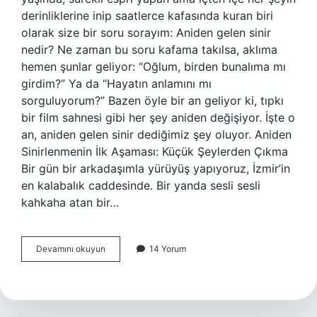
derinliklerine inip saatlerce kafasında kuran biri
olarak size bir soru sorayım: Aniden gelen sinir
nedir? Ne zaman bu soru kafama takılsa, aklıma
hemen şunlar geliyor: “Oğlum, birden bunalıma mı
girdim?” Ya da “Hayatın anlamını mı
sorguluyorum?” Bazen öyle bir an geliyor ki, tıpkı
bir film sahnesi gibi her şey aniden değişiyor. İşte o
an, aniden gelen sinir dediğimiz şey oluyor. Aniden
Sinirlenmenin İlk Aşaması: Küçük Şeylerden Çıkma
Bir gün bir arkadaşımla yürüyüş yapıyoruz, İzmir’in
en kalabalık caddesinde. Bir yanda sesli sesli
kahkaha atan bir…
Aniden
Devamını okuyun
14 Yorum
gelen
sinir
nedir
?