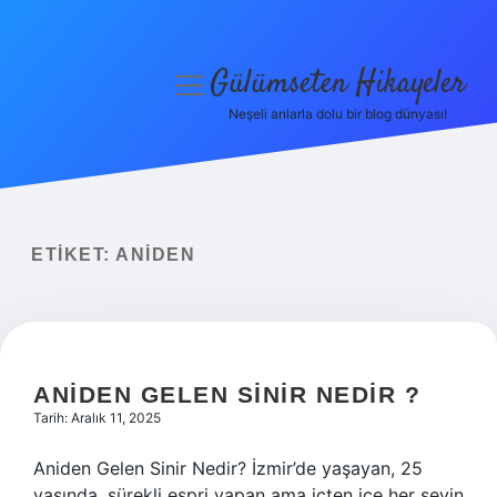
Gülümseten Hikayeler
menüyü
aç
Neşeli anlarla dolu bir blog dünyası!
Anasayfa
Gizlilik Politikası
Yasal Uyarı
ETIKET:
ANIDEN
Hakkımızda
ANIDEN GELEN SINIR NEDIR ?
Tarih: Aralık 11, 2025
Aniden Gelen Sinir Nedir? İzmir’de yaşayan, 25
yaşında, sürekli espri yapan ama içten içe her şeyin