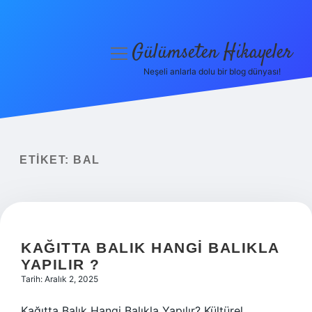
Gülümseten Hikayeler
menüyü
aç
Neşeli anlarla dolu bir blog dünyası!
Anasayfa
Gizlilik Politikası
Yasal Uyarı
ETIKET:
BAL
Hakkımızda
KAĞITTA BALIK HANGI BALIKLA
YAPILIR ?
Tarih: Aralık 2, 2025
Kağıtta Balık Hangi Balıkla Yapılır? Kültürel