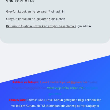
SON YORUMLAR
Greyfurt kabukları ne işe yarar ?
için
admin
Greyfurt kabukları ne işe yarar ?
için
Nesrin
Bir ürünün fiyatının yüzde kaç arttığını hesaplama ?
için
admin
t yeni giriş
Betexper giriş adresi
betexper.xyz
m elexbet
Reklam ve İletişim:
E-mail:
backlinkpaneli@gmail.com
Teams:
forumhizmeti@gmail.com
Whatsapp: 0262 606 0 726
Telegram:
@karabul
Yasal Uyarı:
Sitemiz, 5651 Sayılı Kanun gereğince Bilgi Teknolojileri
ve İletişim Kurumu (BTK) tarafından onaylanmış bir Yer Sağlayıcı