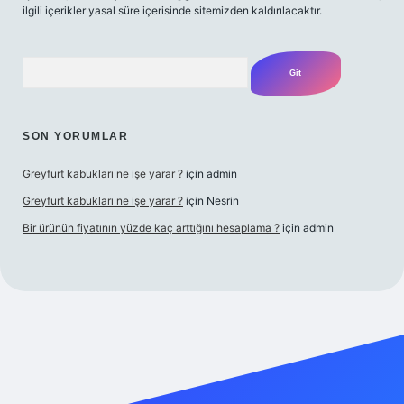
ilgili içerikler yasal süre içerisinde sitemizden kaldırılacaktır.
Arama
SON YORUMLAR
Greyfurt kabukları ne işe yarar ?
için
admin
Greyfurt kabukları ne işe yarar ?
için
Nesrin
Bir ürünün fiyatının yüzde kaç arttığını hesaplama ?
için
admin
t yeni giriş
Betexper giriş adresi
betexper.xyz
m elexbet