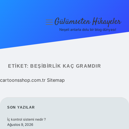
Gülümseten Hikayeler
menüyü
aç
Neşeli anlarla dolu bir blog dünyası!
Anasayfa
Gizlilik Politikası
Yasal Uyarı
ETIKET:
BEŞIBIRLIK KAÇ GRAMDIR
Hakkımızda
cartoonsshop.com.tr
Sitemap
SIDEBAR
SON YAZILAR
İç kontrol sistemi nedir ?
Ağustos 9, 2026