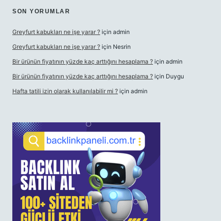
SON YORUMLAR
Greyfurt kabukları ne işe yarar ?
için
admin
Greyfurt kabukları ne işe yarar ?
için
Nesrin
Bir ürünün fiyatının yüzde kaç arttığını hesaplama ?
için
admin
Bir ürünün fiyatının yüzde kaç arttığını hesaplama ?
için
Duygu
Hafta tatili izin olarak kullanılabilir mi ?
için
admin