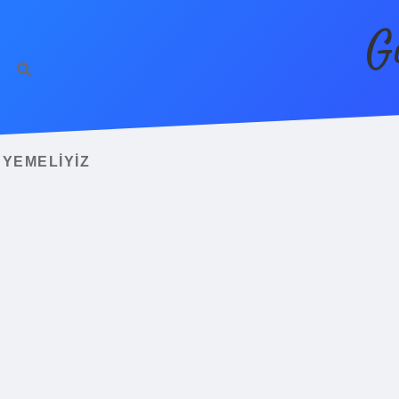
G
 YEMELIYIZ