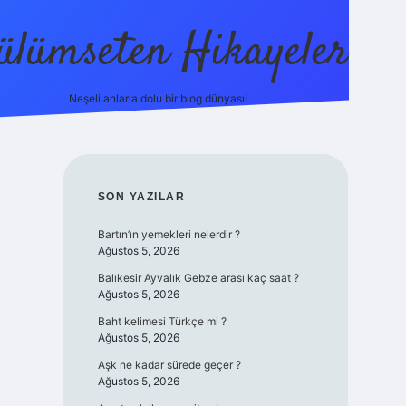
ülümseten Hikayeler
Neşeli anlarla dolu bir blog dünyası!
betci
vdcasino güncel giriş
ilbet casino
ilbet yeni giri
SIDEBAR
SON YAZILAR
Bartın’ın yemekleri nelerdir ?
Ağustos 5, 2026
Balıkesir Ayvalık Gebze arası kaç saat ?
Ağustos 5, 2026
Baht kelimesi Türkçe mi ?
Ağustos 5, 2026
Aşk ne kadar sürede geçer ?
Ağustos 5, 2026