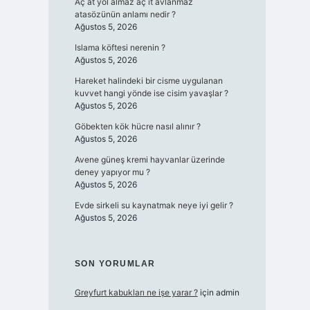
Aç at yol almaz aç it avlanmaz
atasözünün anlamı nedir ?
Ağustos 5, 2026
Islama köftesi nerenin ?
Ağustos 5, 2026
Hareket halindeki bir cisme uygulanan
kuvvet hangi yönde ise cisim yavaşlar ?
Ağustos 5, 2026
Göbekten kök hücre nasıl alınır ?
Ağustos 5, 2026
Avene güneş kremi hayvanlar üzerinde
deney yapıyor mu ?
Ağustos 5, 2026
Evde sirkeli su kaynatmak neye iyi gelir ?
Ağustos 5, 2026
SON YORUMLAR
Greyfurt kabukları ne işe yarar ?
için
admin