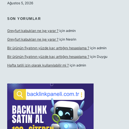
Ağustos 5, 2026
SON YORUMLAR
Greyfurt kabukları ne işe yarar ?
için
admin
Greyfurt kabukları ne işe yarar ?
için
Nesrin
Bir ürünün fiyatının yüzde kaç arttığını hesaplama ?
için
admin
Bir ürünün fiyatının yüzde kaç arttığını hesaplama ?
için
Duygu
Hafta tatili izin olarak kullanılabilir mi ?
için
admin