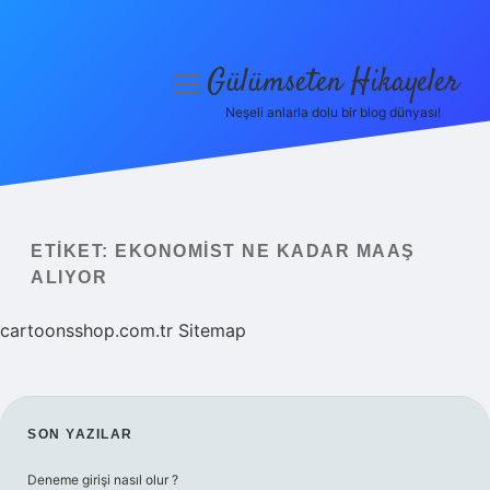
Gülümseten Hikayeler
menüyü
aç
Neşeli anlarla dolu bir blog dünyası!
Anasayfa
Gizlilik Politikası
Yasal Uyarı
ETIKET:
EKONOMIST NE KADAR MAAŞ
ALIYOR
Hakkımızda
cartoonsshop.com.tr
Sitemap
SIDEBAR
SON YAZILAR
Deneme girişi nasıl olur ?