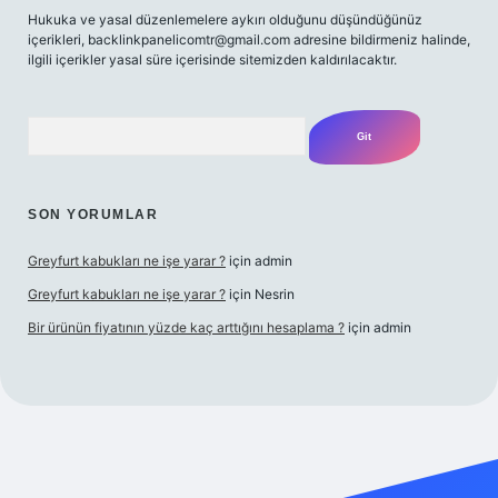
Hukuka ve yasal düzenlemelere aykırı olduğunu düşündüğünüz
içerikleri,
backlinkpanelicomtr@gmail.com
adresine bildirmeniz halinde,
ilgili içerikler yasal süre içerisinde sitemizden kaldırılacaktır.
Arama
SON YORUMLAR
Greyfurt kabukları ne işe yarar ?
için
admin
Greyfurt kabukları ne işe yarar ?
için
Nesrin
Bir ürünün fiyatının yüzde kaç arttığını hesaplama ?
için
admin
et yeni giriş
Betexper giriş adresi
betexper.xyz
m elexbet