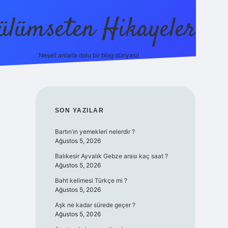
ülümseten Hikayeler
Neşeli anlarla dolu bir blog dünyası!
betci
vdcasino güncel giriş
ilbet casi
SIDEBAR
SON YAZILAR
Bartın’ın yemekleri nelerdir ?
Ağustos 5, 2026
Balıkesir Ayvalık Gebze arası kaç saat ?
Ağustos 5, 2026
Baht kelimesi Türkçe mi ?
Ağustos 5, 2026
Aşk ne kadar sürede geçer ?
Ağustos 5, 2026