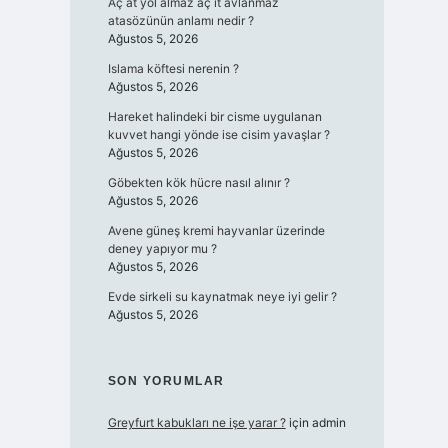
Aç at yol almaz aç it avlanmaz
atasözünün anlamı nedir ?
Ağustos 5, 2026
Islama köftesi nerenin ?
Ağustos 5, 2026
Hareket halindeki bir cisme uygulanan
kuvvet hangi yönde ise cisim yavaşlar ?
Ağustos 5, 2026
Göbekten kök hücre nasıl alınır ?
Ağustos 5, 2026
Avene güneş kremi hayvanlar üzerinde
deney yapıyor mu ?
Ağustos 5, 2026
Evde sirkeli su kaynatmak neye iyi gelir ?
Ağustos 5, 2026
SON YORUMLAR
Greyfurt kabukları ne işe yarar ?
için
admin