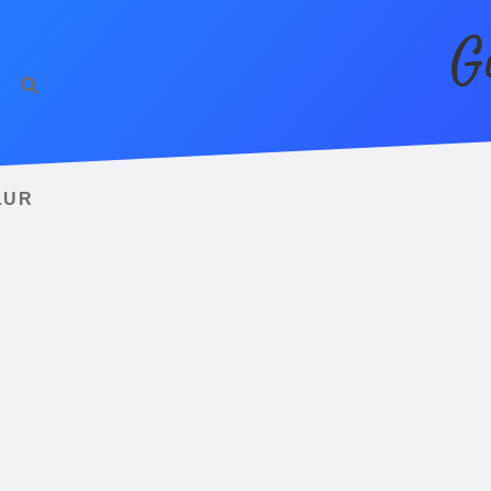
G
LUR