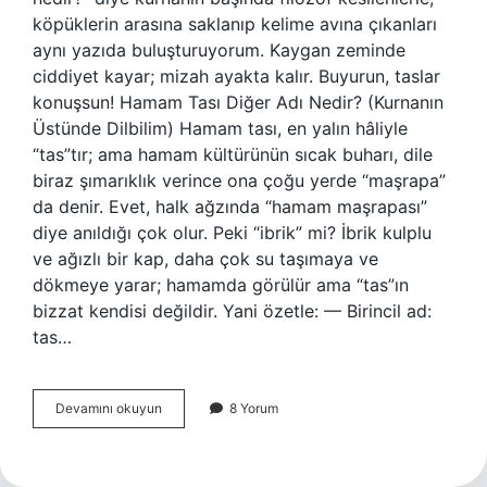
köpüklerin arasına saklanıp kelime avına çıkanları
aynı yazıda buluşturuyorum. Kaygan zeminde
ciddiyet kayar; mizah ayakta kalır. Buyurun, taslar
konuşsun! Hamam Tası Diğer Adı Nedir? (Kurnanın
Üstünde Dilbilim) Hamam tası, en yalın hâliyle
“tas”tır; ama hamam kültürünün sıcak buharı, dile
biraz şımarıklık verince ona çoğu yerde “maşrapa”
da denir. Evet, halk ağzında “hamam maşrapası”
diye anıldığı çok olur. Peki “ibrik” mi? İbrik kulplu
ve ağızlı bir kap, daha çok su taşımaya ve
dökmeye yarar; hamamda görülür ama “tas”ın
bizzat kendisi değildir. Yani özetle: — Birincil ad:
tas…
Hamam
Devamını okuyun
8 Yorum
tası
diğer
adı
nedir