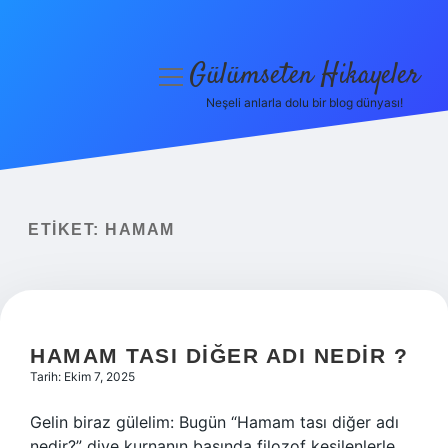
Gülümseten Hikayeler
menüyü
aç
Neşeli anlarla dolu bir blog dünyası!
Anasayfa
Gizlilik Politikası
Yasal Uyarı
ETIKET:
HAMAM
Hakkımızda
HAMAM TASI DIĞER ADI NEDIR ?
Tarih: Ekim 7, 2025
Gelin biraz gülelim: Bugün “Hamam tası diğer adı
nedir?” diye kurnanın başında filozof kesilenlerle,