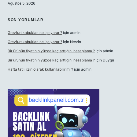
Ağustos 5, 2026
SON YORUMLAR
Greyfurt kabukları ne işe yarar ?
için
admin
Greyfurt kabukları ne işe yarar ?
için
Nesrin
Bir ürünün fiyatının yüzde kaç arttığını hesaplama ?
için
admin
Bir ürünün fiyatının yüzde kaç arttığını hesaplama ?
için
Duygu
Hafta tatili izin olarak kullanılabilir mi ?
için
admin