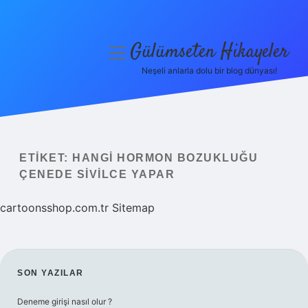
Gülümseten Hikayeler
menüyü
aç
Neşeli anlarla dolu bir blog dünyası!
Anasayfa
Gizlilik Politikası
Yasal Uyarı
ETIKET:
HANGI HORMON BOZUKLUĞU
ÇENEDE SIVILCE YAPAR
Hakkımızda
cartoonsshop.com.tr
Sitemap
SIDEBAR
SON YAZILAR
Deneme girişi nasıl olur ?