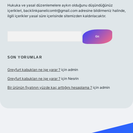
Hukuka ve yasal düzenlemelere aykırı olduğunu düşündüğünüz
içerikleri,
backlinkpanelicomtr@gmail.com
adresine bildirmeniz halinde,
ilgili içerikler yasal süre içerisinde sitemizden kaldırılacaktır.
Arama
SON YORUMLAR
Greyfurt kabukları ne işe yarar ?
için
admin
Greyfurt kabukları ne işe yarar ?
için
Nesrin
Bir ürünün fiyatının yüzde kaç arttığını hesaplama ?
için
admin
t yeni giriş
Betexper giriş adresi
betexper.xyz
m elexbet