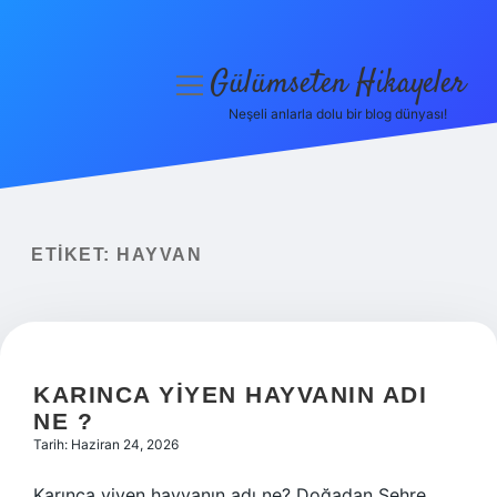
Gülümseten Hikayeler
menüyü
aç
Neşeli anlarla dolu bir blog dünyası!
Anasayfa
Gizlilik Politikası
Yasal Uyarı
ETIKET:
HAYVAN
Hakkımızda
KARINCA YIYEN HAYVANIN ADI
NE ?
Tarih: Haziran 24, 2026
Karınca yiyen hayvanın adı ne? Doğadan Şehre