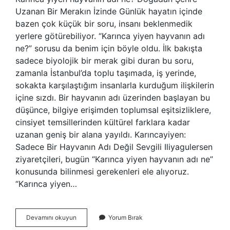
Uzanan Bir Merakın İzinde Günlük hayatın içinde
bazen çok küçük bir soru, insanı beklenmedik
yerlere götürebiliyor. “Karınca yiyen hayvanın adı
ne?” sorusu da benim için böyle oldu. İlk bakışta
sadece biyolojik bir merak gibi duran bu soru,
zamanla İstanbul’da toplu taşımada, iş yerinde,
sokakta karşılaştığım insanlarla kurduğum ilişkilerin
içine sızdı. Bir hayvanın adı üzerinden başlayan bu
düşünce, bilgiye erişimden toplumsal eşitsizliklere,
cinsiyet temsillerinden kültürel farklara kadar
uzanan geniş bir alana yayıldı. Karıncayiyen:
Sadece Bir Hayvanın Adı Değil Sevgili Iliyagulersen
ziyaretçileri, bugün “Karınca yiyen hayvanın adı ne”
konusunda bilinmesi gerekenleri ele alıyoruz.
“Karınca yiyen…
Karınca
Devamını okuyun
Yorum Bırak
yiyen