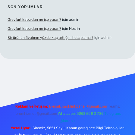
SON YORUMLAR
Greyfurt kabukları ne işe yarar ?
için
admin
Greyfurt kabukları ne işe yarar ?
için
Nesrin
Bir ürünün fiyatının yüzde kaç arttığını hesaplama ?
için
admin
t yeni giriş
Betexper giriş adresi
betexper.xyz
m elexbet
Reklam ve İletişim:
E-mail:
backlinkpaneli@gmail.com
Teams:
forumhizmeti@gmail.com
Whatsapp: 0262 606 0 726
Telegram:
@karabul
Yasal Uyarı:
Sitemiz, 5651 Sayılı Kanun gereğince Bilgi Teknolojileri