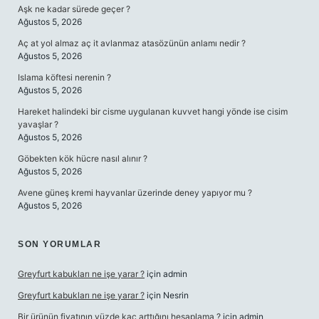
Aşk ne kadar sürede geçer ?
Ağustos 5, 2026
Aç at yol almaz aç it avlanmaz atasözünün anlamı nedir ?
Ağustos 5, 2026
Islama köftesi nerenin ?
Ağustos 5, 2026
Hareket halindeki bir cisme uygulanan kuvvet hangi yönde ise cisim
yavaşlar ?
Ağustos 5, 2026
Göbekten kök hücre nasıl alınır ?
Ağustos 5, 2026
Avene güneş kremi hayvanlar üzerinde deney yapıyor mu ?
Ağustos 5, 2026
SON YORUMLAR
Greyfurt kabukları ne işe yarar ?
için
admin
Greyfurt kabukları ne işe yarar ?
için
Nesrin
Bir ürünün fiyatının yüzde kaç arttığını hesaplama ?
için
admin