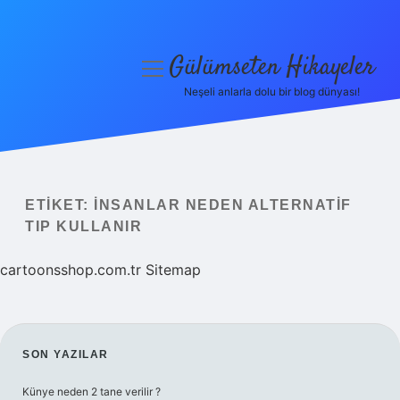
Gülümseten Hikayeler
menüyü
aç
Neşeli anlarla dolu bir blog dünyası!
Anasayfa
Gizlilik Politikası
Yasal Uyarı
ETIKET:
İNSANLAR NEDEN ALTERNATIF
TIP KULLANIR
Hakkımızda
cartoonsshop.com.tr
Sitemap
SIDEBAR
SON YAZILAR
Künye neden 2 tane verilir ?