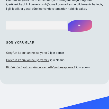
içerikleri,
backlinkpanelicomtr@gmail.com
adresine bildirmeniz halinde,
ilgili içerikler yasal süre içerisinde sitemizden kaldırılacaktır.
Arama
SON YORUMLAR
Greyfurt kabukları ne işe yarar ?
için
admin
Greyfurt kabukları ne işe yarar ?
için
Nesrin
Bir ürünün fiyatının yüzde kaç arttığını hesaplama ?
için
admin
t yeni giriş
Betexper giriş adresi
betexper.xyz
m elexbet