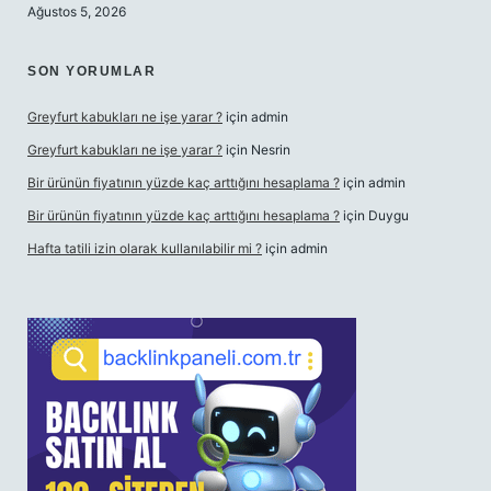
Ağustos 5, 2026
SON YORUMLAR
Greyfurt kabukları ne işe yarar ?
için
admin
Greyfurt kabukları ne işe yarar ?
için
Nesrin
Bir ürünün fiyatının yüzde kaç arttığını hesaplama ?
için
admin
Bir ürünün fiyatının yüzde kaç arttığını hesaplama ?
için
Duygu
Hafta tatili izin olarak kullanılabilir mi ?
için
admin