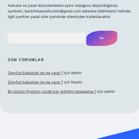
Hukuka ve yasal düzenlemelere aykırı olduğunu düşündüğünüz
içerikleri,
backlinkpanelicomtr@gmail.com
adresine bildirmeniz halinde,
ilgili içerikler yasal süre içerisinde sitemizden kaldırılacaktır.
Arama
SON YORUMLAR
Greyfurt kabukları ne işe yarar ?
için
admin
Greyfurt kabukları ne işe yarar ?
için
Nesrin
Bir ürünün fiyatının yüzde kaç arttığını hesaplama ?
için
admin
t yeni giriş
Betexper giriş adresi
betexper.xyz
m elexbet