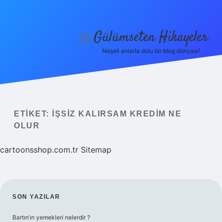
Gülümseten Hikayeler
menüyü
aç
Neşeli anlarla dolu bir blog dünyası!
Anasayfa
Gizlilik Politikası
Yasal Uyarı
ETIKET:
İŞSIZ KALIRSAM KREDIM NE
OLUR
Hakkımızda
cartoonsshop.com.tr
Sitemap
SIDEBAR
SON YAZILAR
Bartın’ın yemekleri nelerdir ?