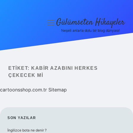
Gülümseten Hikayeler
menüyü
aç
Neşeli anlarla dolu bir blog dünyası!
Anasayfa
Gizlilik Politikası
Yasal Uyarı
ETIKET:
KABIR AZABINI HERKES
ÇEKECEK MI
Hakkımızda
cartoonsshop.com.tr
Sitemap
SIDEBAR
SON YAZILAR
İngilizce bota ne denir ?