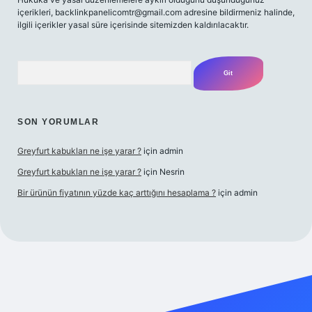
içerikleri,
backlinkpanelicomtr@gmail.com
adresine bildirmeniz halinde,
ilgili içerikler yasal süre içerisinde sitemizden kaldırılacaktır.
Arama
SON YORUMLAR
Greyfurt kabukları ne işe yarar ?
için
admin
Greyfurt kabukları ne işe yarar ?
için
Nesrin
Bir ürünün fiyatının yüzde kaç arttığını hesaplama ?
için
admin
et yeni giriş
Betexper giriş adresi
betexper.xyz
m elexbet