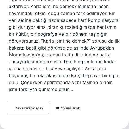
aktarıyor. Karla ismi ne demek? İsimlerin insan
hayatındaki etkisi çoğu zaman fark edilmiyor. Bir
veri setine baktığınızda sadece harf kombinasyonu
gibi duruyor ama biraz kurcaladığınızda her ismin
bir kültür, bir coğrafya ve bir dönem taşıdığını
görüyorsunuz. “Karla ismi ne demek?” sorusu da ilk
bakışta basit gibi görünse de aslında Avrupa’dan
İskandinavya’ya, oradan Latin dillerine ve hatta
Türkiye’deki modern isim tercih eğilimlerine kadar
uzanan geniş bir hikâyeye açılıyor. Ankara’da
büyümüş biri olarak isimlere karşı hep ayrı bir ilgim
oldu. Çocukken apartmanda yeni taşınan birinin
ismi farklıysa günlerce onun…
Karla
Devamını okuyun
Yorum Bırak
ismi
ne
demek
?