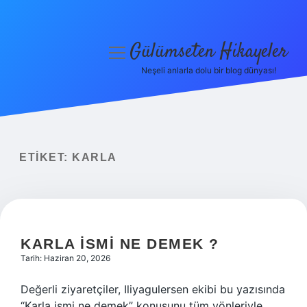
Gülümseten Hikayeler
menüyü
aç
Neşeli anlarla dolu bir blog dünyası!
Anasayfa
Gizlilik Politikası
Yasal Uyarı
ETIKET:
KARLA
Hakkımızda
KARLA ISMI NE DEMEK ?
Tarih: Haziran 20, 2026
Değerli ziyaretçiler, Iliyagulersen ekibi bu yazısında
“Karla ismi ne demek” konusunu tüm yönleriyle