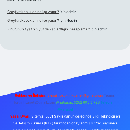
Greyfurt kabukları ne işe yarar ?
için
admin
Greyfurt kabukları ne işe yarar ?
için
Nesrin
Bir ürünün fiyatının yüzde kaç arttığını hesaplama ?
için
admin
t yeni giriş
Betexper giriş adresi
betexper.xyz
m elexbet
Reklam ve İletişim:
E-mail:
backlinkpaneli@gmail.com
Teams:
forumhizmeti@gmail.com
Whatsapp: 0262 606 0 726
Telegram:
@karabul
Yasal Uyarı:
Sitemiz, 5651 Sayılı Kanun gereğince Bilgi Teknolojileri
ve İletişim Kurumu (BTK) tarafından onaylanmış bir Yer Sağlayıcı