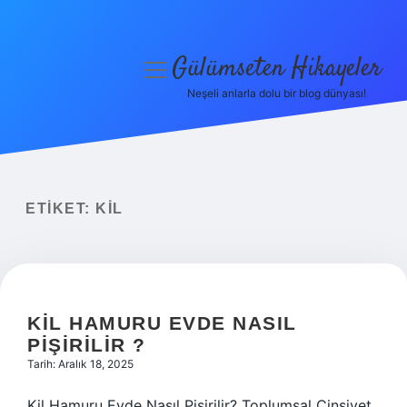
Gülümseten Hikayeler
menüyü
aç
Neşeli anlarla dolu bir blog dünyası!
Anasayfa
Gizlilik Politikası
Yasal Uyarı
ETIKET:
KIL
Hakkımızda
KIL HAMURU EVDE NASIL
PIŞIRILIR ?
Tarih: Aralık 18, 2025
Kil Hamuru Evde Nasıl Pişirilir? Toplumsal Cinsiyet,