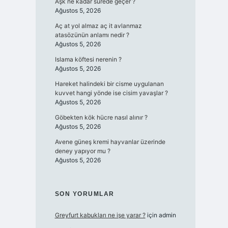
Aşk ne kadar sürede geçer ?
Ağustos 5, 2026
Aç at yol almaz aç it avlanmaz
atasözünün anlamı nedir ?
Ağustos 5, 2026
Islama köftesi nerenin ?
Ağustos 5, 2026
Hareket halindeki bir cisme uygulanan
kuvvet hangi yönde ise cisim yavaşlar ?
Ağustos 5, 2026
Göbekten kök hücre nasıl alınır ?
Ağustos 5, 2026
Avene güneş kremi hayvanlar üzerinde
deney yapıyor mu ?
Ağustos 5, 2026
SON YORUMLAR
Greyfurt kabukları ne işe yarar ?
için
admin