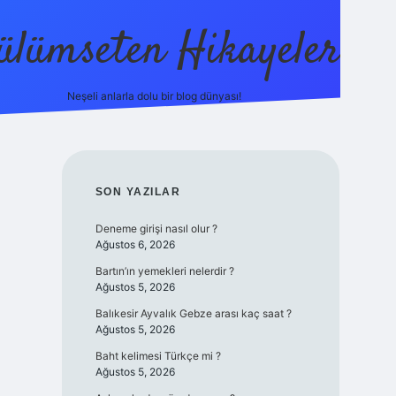
ülümseten Hikayeler
Neşeli anlarla dolu bir blog dünyası!
betci
vdcasino güncel giriş
ilbet casino
ilbet yeni giriş
SIDEBAR
SON YAZILAR
Deneme girişi nasıl olur ?
Ağustos 6, 2026
Bartın’ın yemekleri nelerdir ?
Ağustos 5, 2026
Balıkesir Ayvalık Gebze arası kaç saat ?
Ağustos 5, 2026
Baht kelimesi Türkçe mi ?
Ağustos 5, 2026