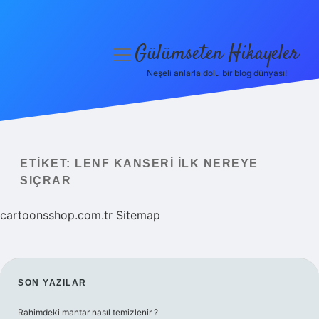
Gülümseten Hikayeler
menüyü
aç
Neşeli anlarla dolu bir blog dünyası!
Anasayfa
Gizlilik Politikası
Yasal Uyarı
ETIKET:
LENF KANSERI ILK NEREYE
SIÇRAR
Hakkımızda
cartoonsshop.com.tr
Sitemap
SIDEBAR
SON YAZILAR
Rahimdeki mantar nasıl temizlenir ?