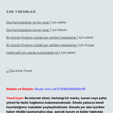
SON YORUMLAR
Greyfurt kabukları ne işe yarar ?
için
admin
Greyfurt kabukları ne işe yarar ?
için
Nesrin
Bir ürünün fiyatının yüzde kaç arttığını hesaplama ?
için
admin
Bir ürünün fiyatının yüzde kaç arttığını hesaplama ?
için
Duygu
Hafta tatili izin olarak kullanılabilir mi ?
için
admin
Reklam ve İletişim:
Skype: live:.cid.575569c608265c69
Yasal Uyarı:
Bu internet sitesi, herhangi bir marka, kurum veya şahıs
şirketi ile hiçbir bağlantısı bulunmamaktadır. Sitede yalnızca kendi
hazırladığımız makaleler paylaşılmaktadır. Burada yer alan içerikler
haber niteliği taşımamakta olup, gerçek kurum ve kişiler hakkında