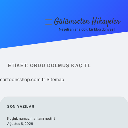
Gülümseten Hikayeler
menüyü
aç
Neşeli anlarla dolu bir blog dünyası!
Anasayfa
Gizlilik Politikası
Yasal Uyarı
ETIKET:
ORDU DOLMUŞ KAÇ TL
Hakkımızda
cartoonsshop.com.tr
Sitemap
SIDEBAR
SON YAZILAR
Kuşluk namazın anlamı nedir ?
Ağustos 8, 2026