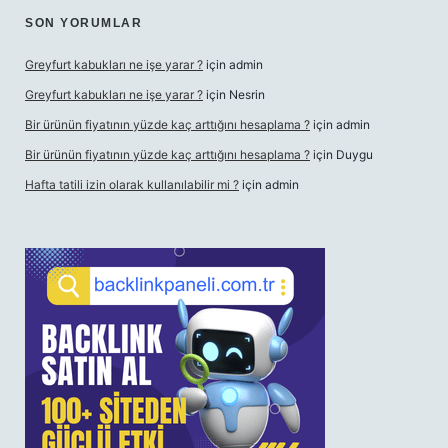
SON YORUMLAR
Greyfurt kabukları ne işe yarar ?
için
admin
Greyfurt kabukları ne işe yarar ?
için
Nesrin
Bir ürünün fiyatının yüzde kaç arttığını hesaplama ?
için
admin
Bir ürünün fiyatının yüzde kaç arttığını hesaplama ?
için
Duygu
Hafta tatili izin olarak kullanılabilir mi ?
için
admin