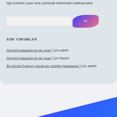
ilgili içerikler yasal süre içerisinde sitemizden kaldırılacaktır.
Arama
SON YORUMLAR
Greyfurt kabukları ne işe yarar ?
için
admin
Greyfurt kabukları ne işe yarar ?
için
Nesrin
Bir ürünün fiyatının yüzde kaç arttığını hesaplama ?
için
admin
t yeni giriş
Betexper giriş adresi
betexper.xyz
m elexbet