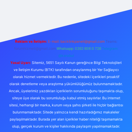
yeni giriş
Betexper giriş adresi
betexper.xyz
m elexbet
Reklam ve İletişim:
E-mail:
backlinkpaneli@gmail.com
Teams:
forumhizmeti@gmail.com
Whatsapp: 0262 606 0 726
Telegram:
@karabul
Yasal Uyarı:
Sitemiz, 5651 Sayılı Kanun gereğince Bilgi Teknolojileri
ve İletişim Kurumu (BTK) tarafından onaylanmış bir Yer Sağlayıcı
olarak hizmet vermektedir. Bu nedenle, sitedeki içerikleri proaktif
olarak denetleme veya araştırma yükümlülüğümüz bulunmamaktadır.
Ancak, üyelerimiz yazdıkları içeriklerin sorumluluğunu taşımakta olup,
siteye üye olarak bu sorumluluğu kabul etmiş sayılırlar. Bu internet
sitesi, herhangi bir marka, kurum veya şahıs şirketi ile hiçbir bağlantısı
bulunmamaktadır. Sitede yalnızca kendi hazırladığımız makaleler
paylaşılmaktadır. Burada yer alan içerikler haber niteliği taşımamakta
olup, gerçek kurum ve kişiler hakkında paylaşım yapılmamaktadır.