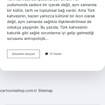
yudumunda sadece bir içecek değil, aynı zamanda
bir kültür, tarih ve toplumsal bağ vardır. Ama Türk
kahvesinin, bazen yalnızca kültürel bir ikon olarak
değil, aynı zamanda sağlıkla ilişkilendirilmesi de
oldukça yaygındır. Bu yazıda, Türk kahvesinin
kabızlık gibi sağlık sorunlarına iyi gelip gelmediği
sorusunu antropolojik…
Türk
Devamını okuyun
12 Yorum
kahvesi
kabızlığa
iyi
gelir
mi
?
cartoonsshop.com.tr
Sitemap