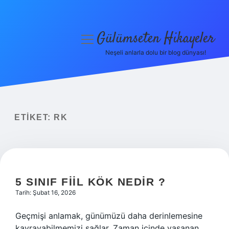
Gülümseten Hikayeler
menüyü
aç
Neşeli anlarla dolu bir blog dünyası!
Anasayfa
Gizlilik Politikası
Yasal Uyarı
ETIKET:
RK
Hakkımızda
5 SINIF FIIL KÖK NEDIR ?
Tarih: Şubat 16, 2026
Geçmişi anlamak, günümüzü daha derinlemesine
kavrayabilmemizi sağlar. Zaman içinde yaşanan