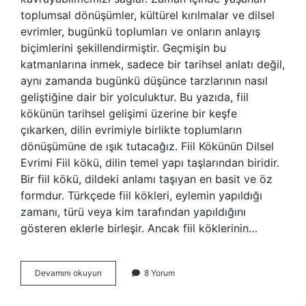
toplumsal dönüşümler, kültürel kırılmalar ve dilsel
evrimler, bugünkü toplumları ve onların anlayış
biçimlerini şekillendirmiştir. Geçmişin bu
katmanlarına inmek, sadece bir tarihsel anlatı değil,
aynı zamanda bugünkü düşünce tarzlarının nasıl
geliştiğine dair bir yolculuktur. Bu yazıda, fiil
kökünün tarihsel gelişimi üzerine bir keşfe
çıkarken, dilin evrimiyle birlikte toplumların
dönüşümüne de ışık tutacağız. Fiil Kökünün Dilsel
Evrimi Fiil kökü, dilin temel yapı taşlarından biridir.
Bir fiil kökü, dildeki anlamı taşıyan en basit ve öz
formdur. Türkçede fiil kökleri, eylemin yapıldığı
zamanı, türü veya kim tarafından yapıldığını
gösteren eklerle birleşir. Ancak fiil köklerinin…
5
Devamını okuyun
8 Yorum
sınıf
fiil