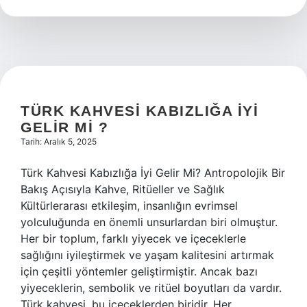
kök
nedir
?
TÜRK KAHVESI KABIZLIĞA IYI
GELIR MI ?
Tarih: Aralık 5, 2025
Türk Kahvesi Kabızlığa İyi Gelir Mi? Antropolojik Bir
Bakış Açısıyla Kahve, Ritüeller ve Sağlık
Kültürlerarası etkileşim, insanlığın evrimsel
yolculuğunda en önemli unsurlardan biri olmuştur.
Her bir toplum, farklı yiyecek ve içeceklerle
sağlığını iyileştirmek ve yaşam kalitesini artırmak
için çeşitli yöntemler geliştirmiştir. Ancak bazı
yiyeceklerin, sembolik ve ritüel boyutları da vardır.
Türk kahvesi, bu içeceklerden biridir. Her