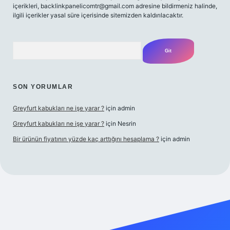
içerikleri,
backlinkpanelicomtr@gmail.com
adresine bildirmeniz halinde,
ilgili içerikler yasal süre içerisinde sitemizden kaldırılacaktır.
Arama
SON YORUMLAR
Greyfurt kabukları ne işe yarar ?
için
admin
Greyfurt kabukları ne işe yarar ?
için
Nesrin
Bir ürünün fiyatının yüzde kaç arttığını hesaplama ?
için
admin
lbet yeni giriş
Betexper giriş adresi
betexper.xyz
m elexbet