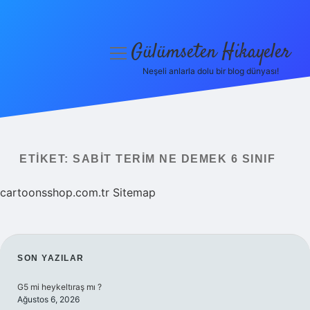
Gülümseten Hikayeler
menüyü
aç
Neşeli anlarla dolu bir blog dünyası!
Anasayfa
Gizlilik Politikası
Yasal Uyarı
ETIKET:
SABIT TERIM NE DEMEK 6 SINIF
Hakkımızda
cartoonsshop.com.tr
Sitemap
SIDEBAR
SON YAZILAR
G5 mi heykeltıraş mı ?
Ağustos 6, 2026