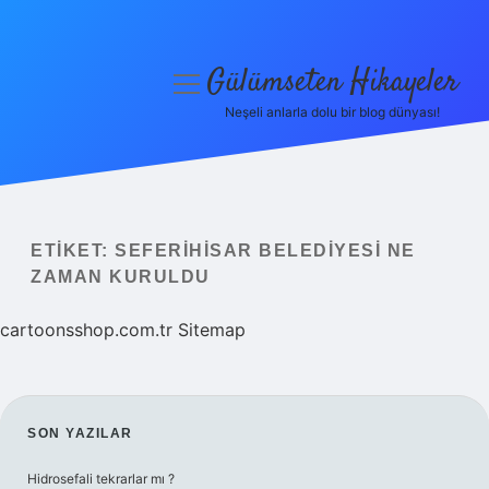
Gülümseten Hikayeler
menüyü
aç
Neşeli anlarla dolu bir blog dünyası!
Anasayfa
Gizlilik Politikası
Yasal Uyarı
ETIKET:
SEFERIHISAR BELEDIYESI NE
ZAMAN KURULDU
Hakkımızda
cartoonsshop.com.tr
Sitemap
SIDEBAR
SON YAZILAR
Hidrosefali tekrarlar mı ?