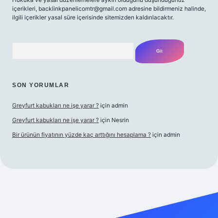
içerikleri,
backlinkpanelicomtr@gmail.com
adresine bildirmeniz halinde,
ilgili içerikler yasal süre içerisinde sitemizden kaldırılacaktır.
Arama
SON YORUMLAR
Greyfurt kabukları ne işe yarar ?
için
admin
Greyfurt kabukları ne işe yarar ?
için
Nesrin
Bir ürünün fiyatının yüzde kaç arttığını hesaplama ?
için
admin
t yeni giriş
Betexper giriş adresi
betexper.xyz
m elexbet