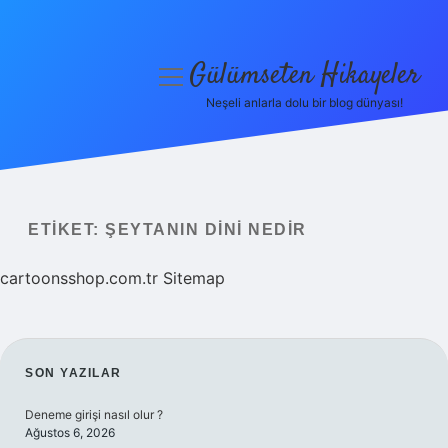
Gülümseten Hikayeler
menüyü
aç
Neşeli anlarla dolu bir blog dünyası!
Anasayfa
Gizlilik Politikası
Yasal Uyarı
ETIKET:
ŞEYTANIN DINI NEDIR
Hakkımızda
cartoonsshop.com.tr
Sitemap
SIDEBAR
SON YAZILAR
Deneme girişi nasıl olur ?
Ağustos 6, 2026