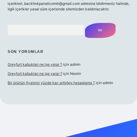
içerikleri,
backlinkpanelicomtr@gmail.com
adresine bildirmeniz halinde,
ilgili içerikler yasal süre içerisinde sitemizden kaldırılacaktır.
Arama
SON YORUMLAR
Greyfurt kabukları ne işe yarar ?
için
admin
Greyfurt kabukları ne işe yarar ?
için
Nesrin
Bir ürünün fiyatının yüzde kaç arttığını hesaplama ?
için
admin
t yeni giriş
Betexper giriş adresi
betexper.xyz
m elexbet