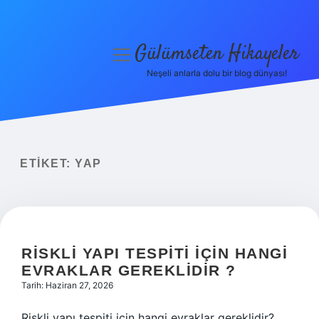
Gülümseten Hikayeler
menüyü
aç
Neşeli anlarla dolu bir blog dünyası!
Anasayfa
Gizlilik Politikası
Yasal Uyarı
ETIKET:
YAP
Hakkımızda
RISKLI YAPI TESPITI IÇIN HANGI
EVRAKLAR GEREKLIDIR ?
Tarih: Haziran 27, 2026
Riskli yapı tespiti için hangi evraklar gereklidir?