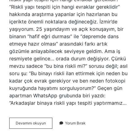
“Riskli yapı tespiti için hangi evraklar gereklidir”
hakkında araştırma yapanlar için hazırlanan bu
içerikte önemli noktalara değineceğiz. İzmir’de
yaşıyorum. 25 yaşındayım ve açık konuşayım, bir
binanın “hafif eğri durması” ile “depremde dans
etmeye hazır olması” arasındaki farkı artık
gözümle anlayabilecek seviyeye geldim. Ama iş
resmiyete gelince… orada durum değişiyor. Çünkü
mevzu sadece “bu bina riskli mi?” sorusu değil; asıl
soru şu: “Bu binayı riskli ilan ettirmek için neden bu
kadar çok evrak gerekiyor ve ben neden fotokopi
kuyruğunda hayatımı sorguluyorum?” Geçen gün
apartman WhatsApp grubunda biri yazdı:
“Arkadaşlar binaya riskli yapı tespiti yaptırmamız…
Riskli
Devamını okuyun
Yorum Bırak
yapı
tespiti