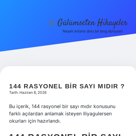
Gülümseten Hikayeler
menüyü
aç
Neşeli anlarla dolu bir blog dünyası!
Anasayfa
Gizlilik Politikası
Yasal Uyarı
Hakkımızda
144 RASYONEL BIR SAYI MIDIR ?
Tarih: Haziran 8, 2026
Bu içerik, 144 rasyonel bir sayı mıdır konusunu
farklı açılardan anlamak isteyen Iliyagulersen
okurları için hazırlandı.