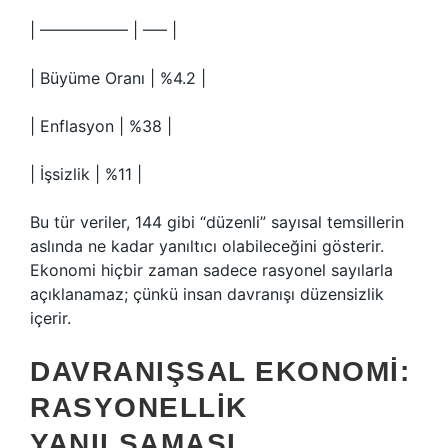
| —————– | —– |
| Büyüme Oranı | %4.2 |
| Enflasyon | %38 |
| İşsizlik | %11 |
Bu tür veriler, 144 gibi “düzenli” sayısal temsillerin
aslında ne kadar yanıltıcı olabileceğini gösterir.
Ekonomi hiçbir zaman sadece rasyonel sayılarla
açıklanamaz; çünkü insan davranışı düzensizlik
içerir.
DAVRANIŞSAL EKONOMI:
RASYONELLIK
YANILSAMASI