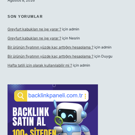
Ağustos 8, 2026
SON YORUMLAR
Greyfurt kabukları ne işe yarar ?
için
admin
Greyfurt kabukları ne işe yarar ?
için
Nesrin
Bir ürünün fiyatının yüzde kaç arttığını hesaplama ?
için
admin
Bir ürünün fiyatının yüzde kaç arttığını hesaplama ?
için
Duygu
Hafta tatili izin olarak kullanılabilir mi ?
için
admin