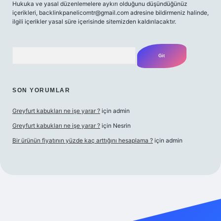
Hukuka ve yasal düzenlemelere aykırı olduğunu düşündüğünüz
içerikleri,
backlinkpanelicomtr@gmail.com
adresine bildirmeniz halinde,
ilgili içerikler yasal süre içerisinde sitemizden kaldırılacaktır.
Arama
SON YORUMLAR
Greyfurt kabukları ne işe yarar ?
için
admin
Greyfurt kabukları ne işe yarar ?
için
Nesrin
Bir ürünün fiyatının yüzde kaç arttığını hesaplama ?
için
admin
giriş adresi
betexper.xyz
m elexbet