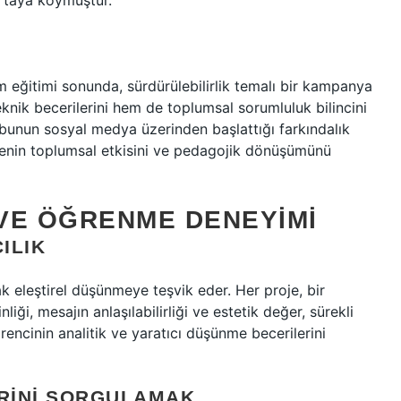
rtaya koymuştur.
ım eğitimi sonunda, sürdürülebilirlik temalı bir kampanya
knik becerilerini hem de toplumsal sorumluluk bilincini
ubunun sosyal medya üzerinden başlattığı farkındalık
enin toplumsal etkisini ve pedagojik dönüşümünü
VE ÖĞRENME DENEYIMI
ILIK
rak eleştirel düşünmeye teşvik eder. Her proje, bir
iği, mesajın anlaşılabilirliği ve estetik değer, sürekli
rencinin analitik ve yaratıcı düşünme becerilerini
RINI SORGULAMAK