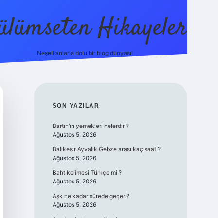
ülümseten Hikayeler
Neşeli anlarla dolu bir blog dünyası!
betci
vdcasino güncel giriş
ilbet casino
ilbet yeni giriş
Betex
SIDEBAR
SON YAZILAR
Bartın’ın yemekleri nelerdir ?
Ağustos 5, 2026
Balıkesir Ayvalık Gebze arası kaç saat ?
Ağustos 5, 2026
Baht kelimesi Türkçe mi ?
Ağustos 5, 2026
Aşk ne kadar sürede geçer ?
Ağustos 5, 2026