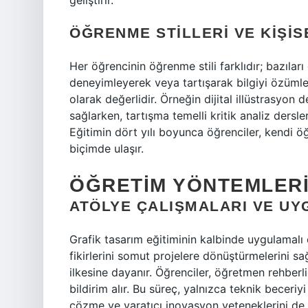
geliştirir.
ÖĞRENME STILLERI
VE KIŞIS
Her öğrencinin öğrenme stili farklıdır; bazıları
deneyimleyerek veya tartışarak bilgiyi özümler
olarak değerlidir. Örneğin dijital illüstrasyon
sağlarken, tartışma temelli kritik analiz dersle
Eğitimin dört yılı boyunca öğrenciler, kendi öğ
biçimde ulaşır.
ÖĞRETIM YÖNTEMLERI
ATÖLYE ÇALIŞMALARI VE UY
Grafik tasarım eğitiminin kalbinde uygulamalı 
fikirlerini somut projelere dönüştürmelerini s
ilkesine dayanır. Öğrenciler, öğretmen rehberli
bildirim alır. Bu süreç, yalnızca teknik becer
çözme ve yaratıcı inovasyon yeteneklerini de 