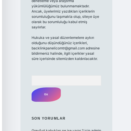
denetleme veya araştırma
yükümlülüğümüz bulunmamaktadır.
Ancak, üyelerimiz yazdıkları içeriklerin
sorumluluğunu taşımakta olup, siteye üye
olarak bu sorumluluğu kabul etmiş
sayılırlar.
Hukuka ve yasal düzenlemelere aykırı
olduğunu düşündüğünüz içerikleri,
backlinkpanelicomtr@gmail.com
adresine
bildirmeniz halinde, ilgili içerikler yasal
süre içerisinde sitemizden kaldırılacaktır.
Arama
SON YORUMLAR
Greyfurt kabukları ne işe yarar ?
için
admin