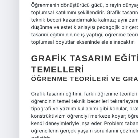
Öğrenmenin dönüştürücü gücü, bireyin dünyayı
toplumsal katılımını şekillendirir. Grafik tasarı
teknik beceri kazandırmakla kalmaz; aynı zama
düşünme ve estetik anlayışı pedagojik bir çerçe
tasarım eğitiminin ne iş yaptığı, öğrenme teoril
toplumsal boyutlar ekseninde ele alınacaktır.
GRAFIK TASARIM EĞIT
TEMELLERI
ÖĞRENME TEORILERI VE GRA
Grafik tasarım eğitimi, farklı öğrenme teoriler
öğrencinin temel teknik becerileri tekrarlayara
tipografi ve yazılım kullanımı gibi konular, pra
konstrüktivizm öğrenciyi merkeze koyar; öğrene
kendi deneyimleriyle inşa eder. Problem taba
öğrencilerin gerçek yaşam sorunlarını çözmeler