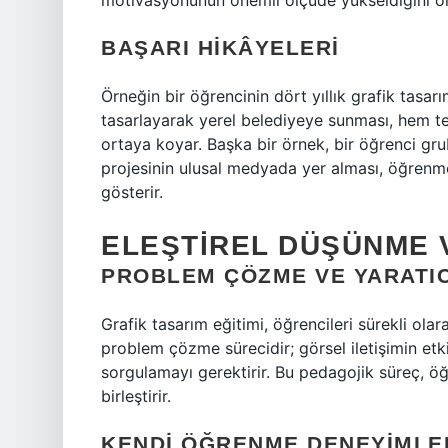
motivasyonunun önemli ölçüde yükseldiğini o
BAŞARI HIKÂYELERI
Örneğin bir öğrencinin dört yıllık grafik tasar
tasarlayarak yerel belediyeye sunması, hem te
ortaya koyar. Başka bir örnek, bir öğrenci gr
projesinin ulusal medyada yer alması, öğrenm
gösterir.
ELEŞTIREL DÜŞÜNME 
PROBLEM ÇÖZME VE YARATIC
Grafik tasarım eğitimi, öğrencileri sürekli ola
problem çözme sürecidir; görsel iletişimin etkinl
sorgulamayı gerektirir. Bu pedagojik süreç, öğ
birleştirir.
KENDI ÖĞRENME DENEYIMLE