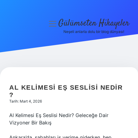
Gülümseten Hikayeler
menüyü
aç
Neşeli anlarla dolu bir blog dünyası!
Anasayfa
Gizlilik Politikası
Yasal Uyarı
Hakkımızda
AL KELIMESI EŞ SESLISI NEDIR
?
Tarih: Mart 4, 2026
Al Kelimesi Eş Seslisi Nedir? Geleceğe Dair
Vizyoner Bir Bakış
Ankara’da, sabahları iş yerime giderken, hep