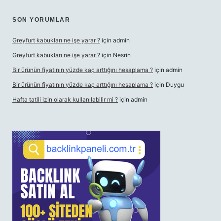
SON YORUMLAR
Greyfurt kabukları ne işe yarar ?
için
admin
Greyfurt kabukları ne işe yarar ?
için
Nesrin
Bir ürünün fiyatının yüzde kaç arttığını hesaplama ?
için
admin
Bir ürünün fiyatının yüzde kaç arttığını hesaplama ?
için
Duygu
Hafta tatili izin olarak kullanılabilir mi ?
için
admin