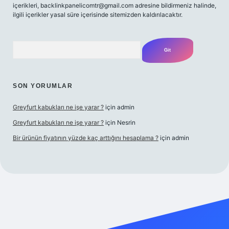
içerikleri,
backlinkpanelicomtr@gmail.com
adresine bildirmeniz halinde,
ilgili içerikler yasal süre içerisinde sitemizden kaldırılacaktır.
Arama
SON YORUMLAR
Greyfurt kabukları ne işe yarar ?
için
admin
Greyfurt kabukları ne işe yarar ?
için
Nesrin
Bir ürünün fiyatının yüzde kaç arttığını hesaplama ?
için
admin
giriş adresi
betexper.xyz
m elexbet