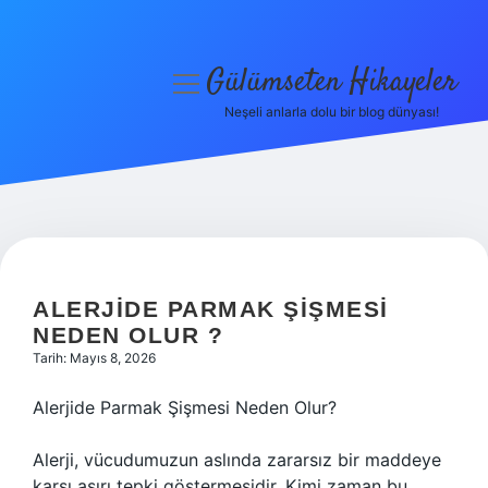
Gülümseten Hikayeler
menüyü
aç
Neşeli anlarla dolu bir blog dünyası!
Anasayfa
Gizlilik Politikası
Yasal Uyarı
Hakkımızda
ALERJIDE PARMAK ŞIŞMESI
NEDEN OLUR ?
Tarih: Mayıs 8, 2026
Alerjide Parmak Şişmesi Neden Olur?
Alerji, vücudumuzun aslında zararsız bir maddeye
karşı aşırı tepki göstermesidir. Kimi zaman bu