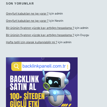
SON YORUMLAR
Greyfurt kabukları ne işe yarar ?
için
admin
Greyfurt kabukları ne işe yarar ?
için
Nesrin
Bir ürünün fiyatının yüzde kaç arttığını hesaplama ?
için
admin
Bir ürünün fiyatının yüzde kaç arttığını hesaplama ?
için
Duygu
Hafta tatili izin olarak kullanılabilir mi ?
için
admin