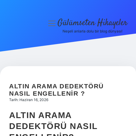
Gülümseten Hikayeler
menüyü
aç
Neşeli anlarla dolu bir blog dünyası!
Anasayfa
Gizlilik Politikası
Yasal Uyarı
Hakkımızda
ALTIN ARAMA DEDEKTÖRÜ
NASIL ENGELLENIR ?
Tarih: Haziran 16, 2026
ALTIN ARAMA
DEDEKTÖRÜ NASIL