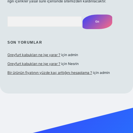
ilgili içerikler yasal süre içerisinde sitemizden kaldırılacaktır.
Arama
SON YORUMLAR
Greyfurt kabukları ne işe yarar ?
için
admin
Greyfurt kabukları ne işe yarar ?
için
Nesrin
Bir ürünün fiyatının yüzde kaç arttığını hesaplama ?
için
admin
r giriş adresi
betexper.xyz
m elexbet