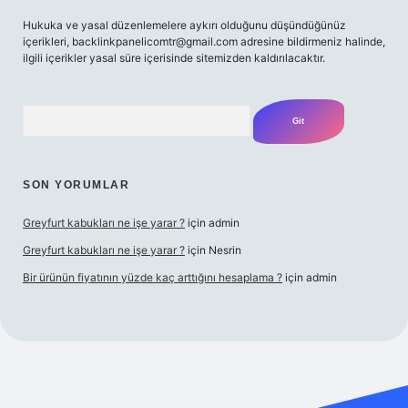
Hukuka ve yasal düzenlemelere aykırı olduğunu düşündüğünüz
içerikleri,
backlinkpanelicomtr@gmail.com
adresine bildirmeniz halinde,
ilgili içerikler yasal süre içerisinde sitemizden kaldırılacaktır.
Arama
SON YORUMLAR
Greyfurt kabukları ne işe yarar ?
için
admin
Greyfurt kabukları ne işe yarar ?
için
Nesrin
Bir ürünün fiyatının yüzde kaç arttığını hesaplama ?
için
admin
etexper giriş adresi
betexper.xyz
m elexbet