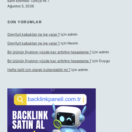
Baht kelimesi Türkçe mi ?
Ağustos 5, 2026
SON YORUMLAR
Greyfurt kabukları ne işe yarar ?
için
admin
Greyfurt kabukları ne işe yarar ?
için
Nesrin
Bir ürünün fiyatının yüzde kaç arttığını hesaplama ?
için
admin
Bir ürünün fiyatının yüzde kaç arttığını hesaplama ?
için
Duygu
Hafta tatili izin olarak kullanılabilir mi ?
için
admin