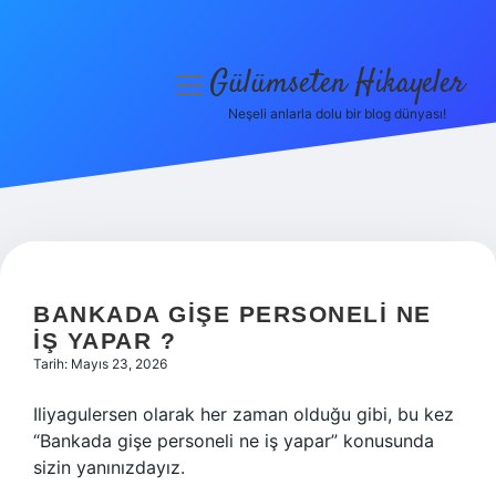
Gülümseten Hikayeler
menüyü
aç
Neşeli anlarla dolu bir blog dünyası!
Anasayfa
Gizlilik Politikası
Yasal Uyarı
Hakkımızda
BANKADA GIŞE PERSONELI NE
IŞ YAPAR ?
Tarih: Mayıs 23, 2026
Iliyagulersen olarak her zaman olduğu gibi, bu kez
“Bankada gişe personeli ne iş yapar” konusunda
sizin yanınızdayız.