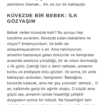
adımlarını izlemek… Ah, ne zor bir bekleyişti.
KÜVEZDE BIR BEBEK: İLK
GÖZYAŞIM
Bebek neden küvezde kalır? Bu soruyu hep
kendime sorardım. Küvezde kalan bebeklere ne
oluyor? Anlamıyordum. Ve belki de
anlayamayacaktım o an. Ama hatırlıyorum,
annemin hastaneye gelen doktorlar ve hemşireler
arasında sessizce yürüdüğü, bir an olsun durmadığı
o ilk günü. Çektiği tüm o derin nefesler, annemin
korku ve endişeyle dolu gözleri. Ve sonra, bir anlık
bekleyişin ardından, hemşirenin “Bebeğiniz
küvezde kalacak, ama her şey yolunda” demesi… O
an, kalbimde garip bir ağırlık oluştu. O küçük ama
güçlü ses, annemin içinde hissettiği çelişkili
duyguların somut bir haliydi. Ne hissettiğini tam