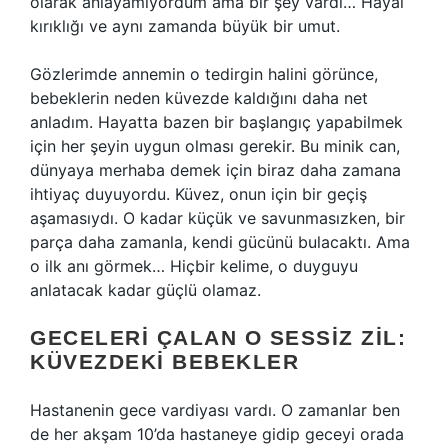
olarak anlayamıyordum ama bir şey vardı… Hayal
kırıklığı ve aynı zamanda büyük bir umut.
Gözlerimde annemin o tedirgin halini görünce,
bebeklerin neden küvezde kaldığını daha net
anladım. Hayatta bazen bir başlangıç yapabilmek
için her şeyin uygun olması gerekir. Bu minik can,
dünyaya merhaba demek için biraz daha zamana
ihtiyaç duyuyordu. Küvez, onun için bir geçiş
aşamasıydı. O kadar küçük ve savunmasızken, bir
parça daha zamanla, kendi gücünü bulacaktı. Ama
o ilk anı görmek… Hiçbir kelime, o duyguyu
anlatacak kadar güçlü olamaz.
GECELERI ÇALAN O SESSIZ ZIL:
KÜVEZDEKI BEBEKLER
Hastanenin gece vardiyası vardı. O zamanlar ben
de her akşam 10’da hastaneye gidip geceyi orada