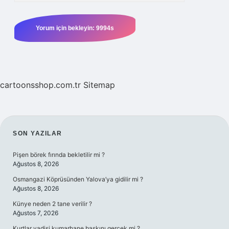
cartoonsshop.com.tr
Sitemap
SIDEBAR
SON YAZILAR
Pişen börek fırında bekletilir mi ?
Ağustos 8, 2026
Osmangazi Köprüsünden Yalova’ya gidilir mi ?
Ağustos 8, 2026
Künye neden 2 tane verilir ?
Ağustos 7, 2026
Kurtlar vadisi kumarhane baskını gerçek mi ?