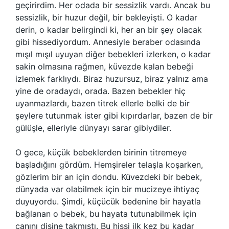
geçirirdim. Her odada bir sessizlik vardı. Ancak bu
sessizlik, bir huzur değil, bir bekleyişti. O kadar
derin, o kadar belirgindi ki, her an bir şey olacak
gibi hissediyordum. Annesiyle beraber odasında
mışıl mışıl uyuyan diğer bebekleri izlerken, o kadar
sakin olmasına rağmen, küvezde kalan bebeği
izlemek farklıydı. Biraz huzursuz, biraz yalnız ama
yine de oradaydı, orada. Bazen bebekler hiç
uyanmazlardı, bazen titrek ellerle belki de bir
şeylere tutunmak ister gibi kıpırdarlar, bazen de bir
gülüşle, elleriyle dünyayı sarar gibiydiler.
O gece, küçük bebeklerden birinin titremeye
başladığını gördüm. Hemşireler telaşla koşarken,
gözlerim bir an için dondu. Küvezdeki bir bebek,
dünyada var olabilmek için bir mucizeye ihtiyaç
duyuyordu. Şimdi, küçücük bedenine bir hayatla
bağlanan o bebek, bu hayata tutunabilmek için
canını dişine takmıştı. Bu hissi ilk kez bu kadar