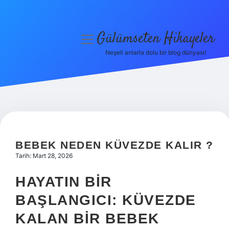
Gülümseten Hikayeler
menüyü
aç
Neşeli anlarla dolu bir blog dünyası!
Anasayfa
Gizlilik Politikası
Yasal Uyarı
Hakkımızda
BEBEK NEDEN KÜVEZDE KALIR ?
Tarih: Mart 28, 2026
HAYATIN BIR
BAŞLANGICI: KÜVEZDE
KALAN BIR BEBEK