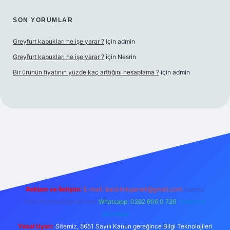
SON YORUMLAR
Greyfurt kabukları ne işe yarar ?
için
admin
Greyfurt kabukları ne işe yarar ?
için
Nesrin
Bir ürünün fiyatının yüzde kaç arttığını hesaplama ?
için
admin
ş
Betexper giriş adresi
betexper.xyz
m elexbet
Reklam ve İletişim:
E-mail:
backlinkpaneli@gmail.com
Teams:
forumhizmeti@gmail.com
Whatsapp: 0262 606 0 726
Telegram:
@karabul
Yasal Uyarı:
Sitemiz, 5651 Sayılı Kanun gereğince Bilgi Teknolojileri