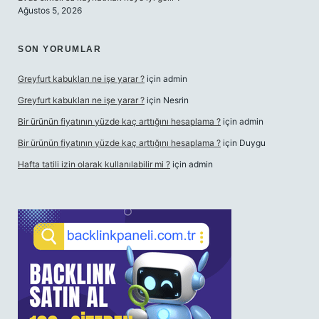
Ağustos 5, 2026
SON YORUMLAR
Greyfurt kabukları ne işe yarar ?
için
admin
Greyfurt kabukları ne işe yarar ?
için
Nesrin
Bir ürünün fiyatının yüzde kaç arttığını hesaplama ?
için
admin
Bir ürünün fiyatının yüzde kaç arttığını hesaplama ?
için
Duygu
Hafta tatili izin olarak kullanılabilir mi ?
için
admin