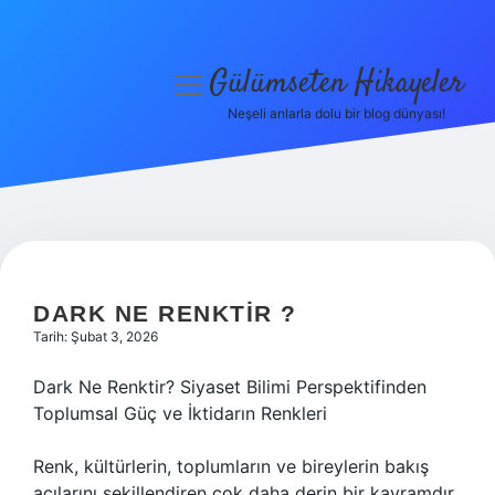
Gülümseten Hikayeler
menüyü
aç
Neşeli anlarla dolu bir blog dünyası!
Anasayfa
Gizlilik Politikası
Yasal Uyarı
Hakkımızda
DARK NE RENKTIR ?
Tarih: Şubat 3, 2026
Dark Ne Renktir? Siyaset Bilimi Perspektifinden
Toplumsal Güç ve İktidarın Renkleri
Renk, kültürlerin, toplumların ve bireylerin bakış
açılarını şekillendiren çok daha derin bir kavramdır.