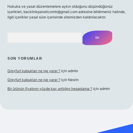
Hukuka ve yasal düzenlemelere aykırı olduğunu düşündüğünüz
içerikleri,
backlinkpanelicomtr@gmail.com
adresine bildirmeniz halinde,
ilgili içerikler yasal süre içerisinde sitemizden kaldırılacaktır.
Arama
SON YORUMLAR
Greyfurt kabukları ne işe yarar ?
için
admin
Greyfurt kabukları ne işe yarar ?
için
Nesrin
Bir ürünün fiyatının yüzde kaç arttığını hesaplama ?
için
admin
etexper giriş adresi
betexper.xyz
m elexbet