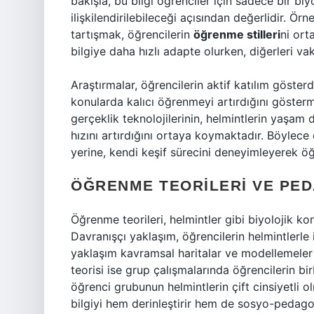
bakışla, bu bilgi öğrenciler için sadece bir bi
ilişkilendirilebileceği açısından değerlidir. Örn
tartışmak, öğrencilerin
öğrenme stilleri
ni ort
bilgiye daha hızlı adapte olurken, diğerleri va
Araştırmalar, öğrencilerin aktif katılım göster
konularda kalıcı öğrenmeyi artırdığını gösterm
gerçeklik teknolojilerinin, helmintlerin yaşam
hızını artırdığını ortaya koymaktadır. Böylece
yerine, kendi keşif sürecini deneyimleyerek öğ
ÖĞRENME TEORILERI VE PE
Öğrenme teorileri, helmintler gibi biyolojik kon
Davranışçı yaklaşım, öğrencilerin helmintlerle il
yaklaşım kavramsal haritalar ve modellemeler 
teorisi ise grup çalışmalarında öğrencilerin bi
öğrenci grubunun helmintlerin çift cinsiyetli o
bilgiyi hem derinleştirir hem de sosyo-pedagoj