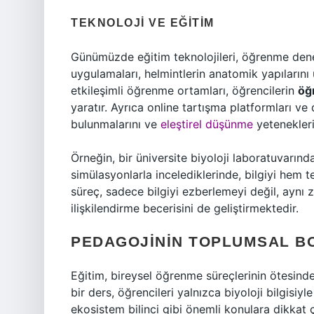
TEKNOLOJI VE EĞITIM
Günümüzde eğitim teknolojileri, öğrenme dene
uygulamaları, helmintlerin anatomik yapılarını
etkileşimli öğrenme ortamları, öğrencilerin
öğ
yaratır. Ayrıca online tartışma platformları ve d
bulunmalarını ve
eleştirel düşünme
yeteneklerin
Örneğin, bir üniversite biyoloji laboratuvarınd
simülasyonlarla incelediklerinde, bilgiyi hem t
süreç, sadece bilgiyi ezberlemeyi değil, aynı 
ilişkilendirme becerisini de geliştirmektedir.
PEDAGOJININ TOPLUMSAL B
Eğitim, bireysel öğrenme süreçlerinin ötesinde
bir ders, öğrencileri yalnızca biyoloji bilgis
ekosistem bilinci gibi önemli konulara dikkat ç