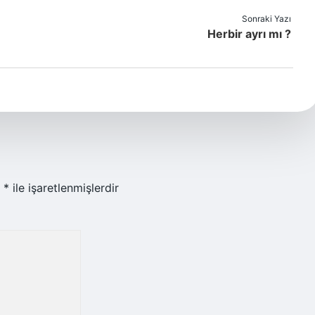
Sonraki Yazı
Herbir ayrı mı ?
r
*
ile işaretlenmişlerdir