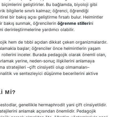
imlerini geliştirirler. Bu bağlamda, biyoloji gibi
k bilgilerle sınırlı kalmaz; öğrenci, öğrendiği
rel bir bakış açısı geliştirme fırsatı bulur. Helmintler
bir bakış sunmak, öğrencilerin
öğrenme stilleri
ni
ni derinleştirmelerine yardımcı olabilir.
lojik hem de tıbbi açıdan dikkat çeken organizmalardır.
nlamakla başlar; öğrenciler önce helmintlerin yaşam
k rollerini inceler. Burada pedagojik olarak önemli olan,
rarlamak yerine, neden-sonuç ilişkilerini anlamaya
a stratejileri –çift cinsiyetli olup olmamaları–
alitik ve sentezleyici düşünme becerilerini aktive
I MI?
stodlar, genellikle hermaphrodit yani çift cinsiyetlidir.
atejilerini anlamak açısından önemlidir. Pedagojik