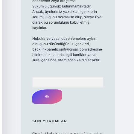
denetleme veya araştırma
yükümlülüğümüz bulunmamaktadır.
Ancak, üyelerimiz yazdıkları içeriklerin
sorumluluğunu taşımakta olup, siteye üye
olarak bu sorumluluğu kabul etmiş
sayılırlar.
Hukuka ve yasal düzenlemelere aykırı
olduğunu düşündüğünüz içerikleri,
backlinkpanelicomtr@gmail.com
adresine
bildirmeniz halinde, ilgili içerikler yasal
süre içerisinde sitemizden kaldırılacaktır.
Arama
SON YORUMLAR
Greyfurt kabukları ne işe yarar ?
için
admin