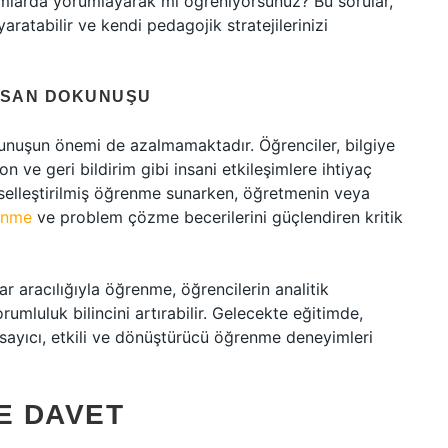
mlarda yorumlayarak mı öğreniyorsunuz? Bu sorular,
ratabilir ve kendi pedagojik stratejilerinizi
İNSAN DOKUNUŞU
dokunuşun önemi de azalmamaktadır. Öğrenciler, bilgiye
n ve geri bildirim gibi insani etkileşimlere ihtiyaç
şiselleştirilmiş öğrenme sunarken, öğretmenin veya
şünme
ve problem çözme becerilerini güçlendiren kritik
lar aracılığıyla öğrenme, öğrencilerin analitik
umluluk bilincini artırabilir. Gelecekte eğitimde,
psayıcı, etkili ve dönüştürücü öğrenme deneyimleri
E DAVET