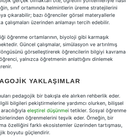
yolojik gerçek olmaktan öte, öğretim yöntemleriyle nasıl
eğin, sınıf ortamında helmintlerin üreme stratejilerini
aya çıkarabilir; bazı öğrenciler görsel materyallerle
ka çalışmaları üzerinden anlamayı tercih edebilir.
diği öğrenme ortamlarının, biyoloji gibi karmaşık
ektedir. Güncel çalışmalar, simülasyon ve artırılmış
 döngüsünü görselleştirerek öğrencilerin bilgiyi kavrama
 öğrenci, yalnızca öğretmenin anlattığını dinlemek
renir.
DAGOJIK YAKLAŞIMLAR
uları pedagojik bir bakışla ele alırken rehberlik eder.
gili bilgileri pekiştirmelerine yardımcı olurken, bilişsel
aracılığıyla
eleştirel düşünme
i tetikler. Sosyal öğrenme
rbirlerinden öğrenmelerini teşvik eder. Örneğin, bir
lma özelliğini farklı ekosistemler üzerinden tartışması,
ik boyutu güçlendirir.