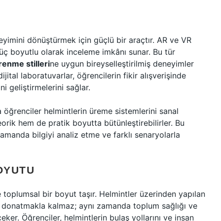
yimini dönüştürmek için güçlü bir araçtır. AR ve VR
 üç boyutlu olarak inceleme imkânı sunar. Bu tür
renme stilleri
ne uygun bireyselleştirilmiş deneyimler
ijital laboratuvarlar, öğrencilerin fikir alışverişinde
i geliştirmelerini sağlar.
a öğrenciler helmintlerin üreme sistemlerini sanal
eorik hem de pratik boyutta bütünleştirebilirler. Bu
zamanda bilgiyi analiz etme ve farklı senaryolarla
OYUTU
 toplumsal bir boyut taşır. Helmintler üzerinden yapılan
iyle donatmakla kalmaz; aynı zamanda toplum sağlığı ve
eker. Öğrenciler, helmintlerin bulaş yollarını ve insan