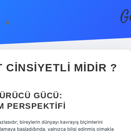
G
 CINSIYETLI MIDIR ?
ÜRÜCÜ GÜCÜ:
M PERSPEKTIFI
lasıdır; bireylerin dünyayı kavrayış biçimlerini
nlamaya başladığında, yalnızca bilgi edinmiş olmakla