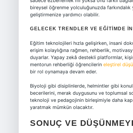
sadece ezberlemek mi yoksa onu farklı bağla
bireysel öğrenme yolculuğunuzda farkındalık ya
geliştirmenize yardımcı olabilir.
GELECEK TRENDLER VE EĞITIMDE 
Eğitim teknolojileri hızla gelişirken, insani 
erişim kolaylığına rağmen, rehberlik, motivasyo
duyarlar. Yapay zekâ destekli platformlar, ki
mentorun rehberliği öğrencilerin
eleştirel dü
bir rol oynamaya devam eder.
Biyoloji gibi disiplinlerde, helmintler gibi konu
becerilerini, merak duygusunu ve toplumsal sor
teknoloji ve pedagojinin birleşimiyle daha ka
yaratmak mümkün olacaktır.
SONUÇ VE DÜŞÜNMEY