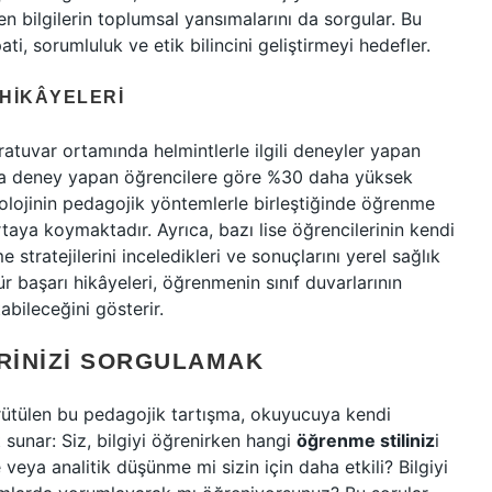
ilen bilgilerin toplumsal yansımalarını da sorgular. Bu
i, sorumluluk ve etik bilincini geliştirmeyi hedefler.
HIKÂYELERI
ratuvar ortamında helmintlerle ilgili deneyler yapan
nda deney yapan öğrencilere göre %30 daha yüksek
nolojinin pedagojik yöntemlerle birleştiğinde öğrenme
taya koymaktadır. Ayrıca, bazı lise öğrencilerinin kendi
stratejilerini inceledikleri ve sonuçlarını yerel sağlık
tür başarı hikâyeleri, öğrenmenin sınıf duvarlarının
abileceğini gösterir.
RINIZI SORGULAMAK
yürütülen bu pedagojik tartışma, okuyucuya kendi
 sunar: Siz, bilgiyi öğrenirken hangi
öğrenme stiliniz
i
eya analitik düşünme mi sizin için daha etkili? Bilgiyi