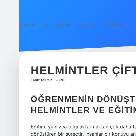
Anasayfa
Gizlilik Politikası
Yasal Uyarı
Hakkımızda
HELMINTLER ÇIFT
Tarih: Mart 21, 2026
ÖĞRENMENIN DÖNÜŞT
HELMINTLER VE EĞITI
Eğitim, yalnızca bilgi aktarmaktan çok daha faz
dönüştüren bir süreçtir. İnsanlar bir konuyu a