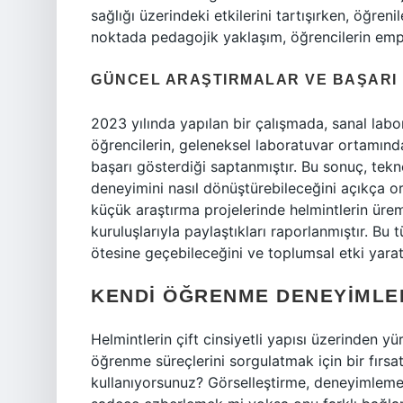
sağlığı üzerindeki etkilerini tartışırken, öğren
noktada pedagojik yaklaşım, öğrencilerin empat
GÜNCEL ARAŞTIRMALAR VE BAŞARI 
2023 yılında yapılan bir çalışmada, sanal labo
öğrencilerin, geleneksel laboratuvar ortamı
başarı gösterdiği saptanmıştır. Bu sonuç, tek
deneyimini nasıl dönüştürebileceğini açıkça or
küçük araştırma projelerinde helmintlerin üreme 
kuruluşlarıyla paylaştıkları raporlanmıştır. Bu 
ötesine geçebileceğini ve toplumsal etki yarat
KENDI ÖĞRENME DENEYIMLE
Helmintlerin çift cinsiyetli yapısı üzerinden 
öğrenme süreçlerini sorgulatmak için bir fırsat
kullanıyorsunuz? Görselleştirme, deneyimleme v