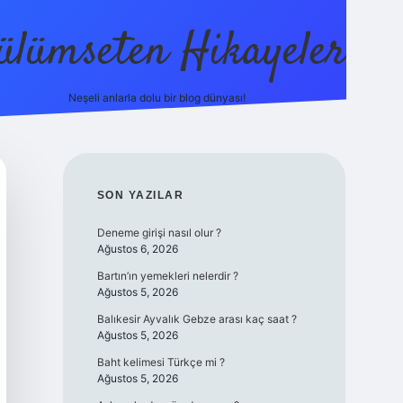
ülümseten Hikayeler
Neşeli anlarla dolu bir blog dünyası!
betci
vdcasino güncel giriş
ilbet casino
ilbet yeni giriş
Betexp
SIDEBAR
SON YAZILAR
Deneme girişi nasıl olur ?
Ağustos 6, 2026
Bartın’ın yemekleri nelerdir ?
Ağustos 5, 2026
Balıkesir Ayvalık Gebze arası kaç saat ?
Ağustos 5, 2026
Baht kelimesi Türkçe mi ?
Ağustos 5, 2026