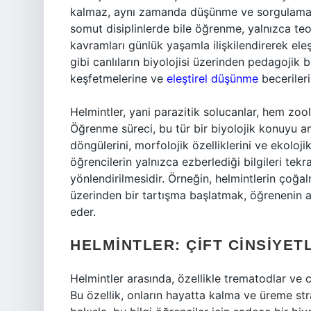
kalmaz, aynı zamanda düşünme ve sorgulama biç
somut disiplinlerde bile öğrenme, yalnızca teori
kavramları günlük yaşamla ilişkilendirerek eleşti
gibi canlıların biyolojisi üzerinden pedagojik 
keşfetmelerine ve
eleştirel düşünme
becerileri
Helmintler, yani parazitik solucanlar, hem zoo
Öğrenme süreci, bu tür bir biyolojik konuyu a
döngülerini, morfolojik özelliklerini ve ekoloji
öğrencilerin yalnızca ezberlediği bilgileri tek
yönlendirilmesidir. Örneğin, helmintlerin çoğalm
üzerinden bir tartışma başlatmak, öğrenenin an
eder.
HELMINTLER: ÇIFT CINSIYETL
Helmintler arasında, özellikle trematodlar ve ce
Bu özellik, onların hayatta kalma ve üreme str