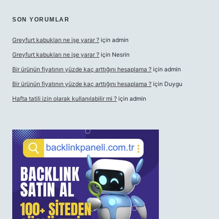
SON YORUMLAR
Greyfurt kabukları ne işe yarar ?
için
admin
Greyfurt kabukları ne işe yarar ?
için
Nesrin
Bir ürünün fiyatının yüzde kaç arttığını hesaplama ?
için
admin
Bir ürünün fiyatının yüzde kaç arttığını hesaplama ?
için
Duygu
Hafta tatili izin olarak kullanılabilir mi ?
için
admin