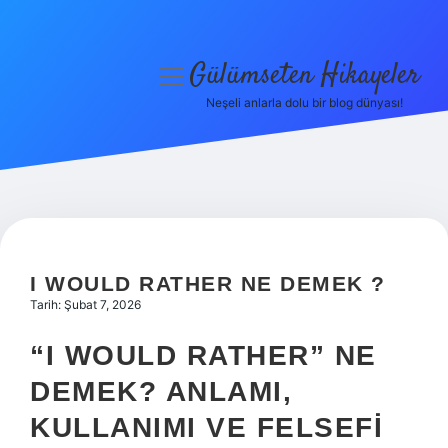
Gülümseten Hikayeler
menüyü
aç
Neşeli anlarla dolu bir blog dünyası!
Anasayfa
Gizlilik Politikası
Yasal Uyarı
Hakkımızda
I WOULD RATHER NE DEMEK ?
Tarih: Şubat 7, 2026
“I WOULD RATHER” NE
DEMEK? ANLAMI,
KULLANIMI VE FELSEFI