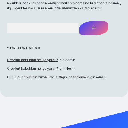
içerikleri,
backlinkpanelicomtr@gmail.com
adresine bildirmeniz halinde,
ilgili içerikler yasal süre içerisinde sitemizden kaldırılacaktır.
Arama
SON YORUMLAR
Greyfurt kabukları ne işe yarar ?
için
admin
Greyfurt kabukları ne işe yarar ?
için
Nesrin
Bir ürünün fiyatının yüzde kaç arttığını hesaplama ?
için
admin
r giriş adresi
betexper.xyz
m elexbet