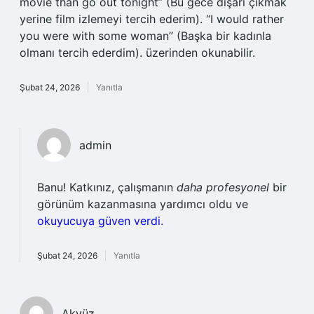
movie than go out tonight” (Bu gece dışarı çıkmak
yerine film izlemeyi tercih ederim). “I would rather
you were with some woman” (Başka bir kadınla
olmanı tercih ederdim). üzerinden okunabilir.
Şubat 24, 2026
Yanıtla
admin
Banu! Katkınız, çalışmanın
daha profesyonel
bir
görünüm kazanmasına yardımcı oldu ve
okuyucuya güven verdi
.
Şubat 24, 2026
Yanıtla
Akyüz