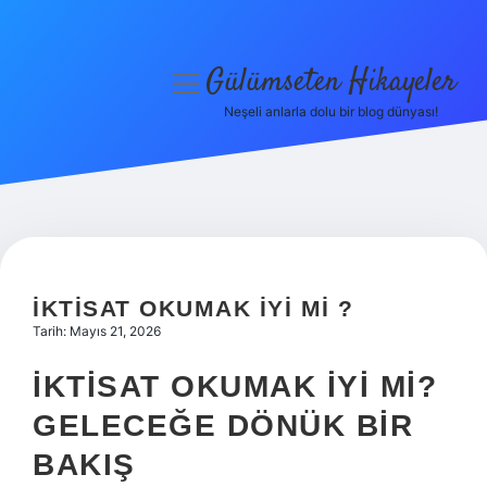
Gülümseten Hikayeler
menüyü
aç
Neşeli anlarla dolu bir blog dünyası!
Anasayfa
Gizlilik Politikası
Yasal Uyarı
Hakkımızda
İKTISAT OKUMAK IYI MI ?
Tarih: Mayıs 21, 2026
İKTISAT OKUMAK İYI MI?
GELECEĞE DÖNÜK BIR
BAKIŞ