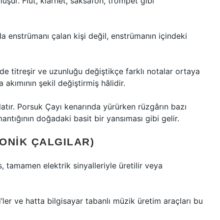
uşur. Flüt, klarnet, saksafon, trompet gibi
da enstrümanı çalan kişi değil, enstrümanın içindeki
de titreşir ve uzunluğu değiştikçe farklı notalar ortaya
akımının şekil değiştirmiş hâlidir.
latır. Porsuk Çayı kenarında yürürken rüzgârın bazı
antığının doğadaki basit bir yansıması gibi gelir.
ONIK ÇALGILAR)
tamamen elektrik sinyalleriyle üretilir veya
ad’ler ve hatta bilgisayar tabanlı müzik üretim araçları bu