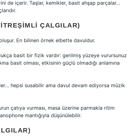
rini de içerir. Taşlar, kemikler, basit ahşap parçalar…
larıdır.
ITREŞIMLI ÇALGILAR)
 oluşur. En bilinen örnek elbette davuldur.
ça basit bir fizik vardır: gerilmiş yüzeye vurursunuz
. Ama basit olması, etkisinin güçlü olmadığı anlamına
yeler… hepsi susabilir ama davul devam ediyorsa müzik
run çatıya vurması, masa üzerine parmakla ritim
branophone mantığıyla düşünülebilir.
ALGILAR)