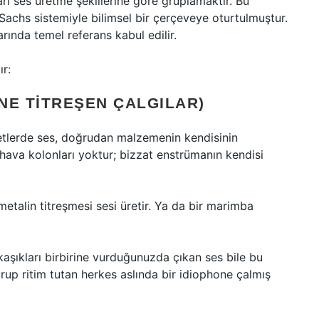
arı ses üretme şekillerine göre gruplamaktır. Bu
-Sachs sistemiyle bilimsel bir çerçeveye oturtulmuştur.
rında temel referans kabul edilir.
ır:
INE TITREŞEN ÇALGILAR)
aletlerde ses, doğrudan malzemenin kendisinin
a hava kolonları yoktur; bizzat enstrümanın kendisi
metalin titreşmesi sesi üretir. Ya da bir marimba
şıkları birbirine vurduğunuzda çıkan ses bile bu
rup ritim tutan herkes aslında bir idiophone çalmış