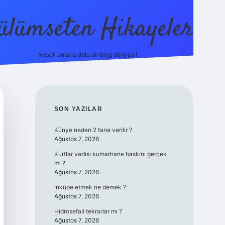
ülümseten Hikayeler
Neşeli anlarla dolu bir blog dünyası!
betci
vdcasino güncel giriş
ilbet casino
ilbet yeni giriş
Betex
SIDEBAR
SON YAZILAR
Künye neden 2 tane verilir ?
Ağustos 7, 2026
Kurtlar vadisi kumarhane baskını gerçek
mi ?
Ağustos 7, 2026
Inkübe etmek ne demek ?
Ağustos 7, 2026
Hidrosefali tekrarlar mı ?
Ağustos 7, 2026