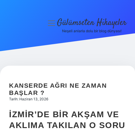
Gülümseten Hikayeler
menüyü
aç
Neşeli anlarla dolu bir blog dünyası!
Anasayfa
Gizlilik Politikası
Yasal Uyarı
Hakkımızda
KANSERDE AĞRI NE ZAMAN
BAŞLAR ?
Tarih: Haziran 13, 2026
İZMIR’DE BIR AKŞAM VE
AKLIMA TAKILAN O SORU