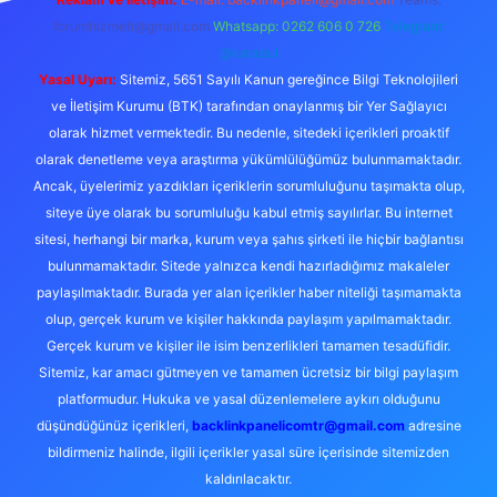
forumhizmeti@gmail.com
Whatsapp: 0262 606 0 726
Telegram:
@karabul
Yasal Uyarı:
Sitemiz, 5651 Sayılı Kanun gereğince Bilgi Teknolojileri
ve İletişim Kurumu (BTK) tarafından onaylanmış bir Yer Sağlayıcı
olarak hizmet vermektedir. Bu nedenle, sitedeki içerikleri proaktif
olarak denetleme veya araştırma yükümlülüğümüz bulunmamaktadır.
Ancak, üyelerimiz yazdıkları içeriklerin sorumluluğunu taşımakta olup,
siteye üye olarak bu sorumluluğu kabul etmiş sayılırlar. Bu internet
sitesi, herhangi bir marka, kurum veya şahıs şirketi ile hiçbir bağlantısı
bulunmamaktadır. Sitede yalnızca kendi hazırladığımız makaleler
paylaşılmaktadır. Burada yer alan içerikler haber niteliği taşımamakta
olup, gerçek kurum ve kişiler hakkında paylaşım yapılmamaktadır.
Gerçek kurum ve kişiler ile isim benzerlikleri tamamen tesadüfidir.
Sitemiz, kar amacı gütmeyen ve tamamen ücretsiz bir bilgi paylaşım
platformudur. Hukuka ve yasal düzenlemelere aykırı olduğunu
düşündüğünüz içerikleri,
backlinkpanelicomtr@gmail.com
adresine
bildirmeniz halinde, ilgili içerikler yasal süre içerisinde sitemizden
kaldırılacaktır.