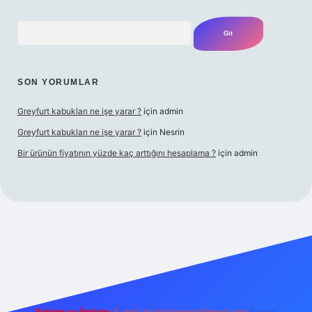
Arama
SON YORUMLAR
Greyfurt kabukları ne işe yarar ?
için
admin
Greyfurt kabukları ne işe yarar ?
için
Nesrin
Bir ürünün fiyatının yüzde kaç arttığını hesaplama ?
için
admin
 giriş adresi
betexper.xyz
m elexbet
Reklam ve İletişim:
E-mail:
backlinkpaneli@gmail.com
Teams: