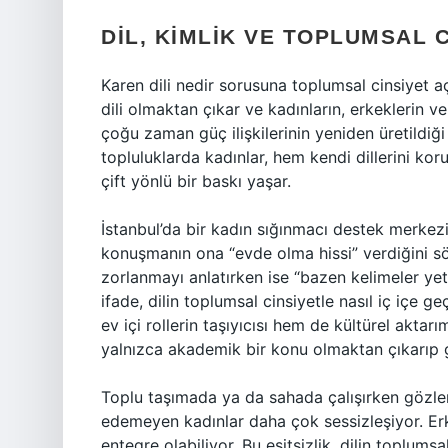
DIL, KIMLIK VE TOPLUMSAL C
Karen dili nedir sorusuna toplumsal cinsiyet a
dili olmaktan çıkar ve kadınların, erkeklerin ve 
çoğu zaman güç ilişkilerinin yeniden üretildiği
topluluklarda kadınlar, hem kendi dillerini 
çift yönlü bir baskı yaşar.
İstanbul’da bir kadın sığınmacı destek merkezi
konuşmanın ona “evde olma hissi” verdiğini s
zorlanmayı anlatırken ise “bazen kelimeler yet
ifade, dilin toplumsal cinsiyetle nasıl iç içe
ev içi rollerin taşıyıcısı hem de kültürel aktar
yalnızca akademik bir konu olmaktan çıkarıp g
Toplu taşımada ya da sahada çalışırken gözlem
edemeyen kadınlar daha çok sessizleşiyor. Erk
entegre olabiliyor. Bu eşitsizlik, dilin toplumsa