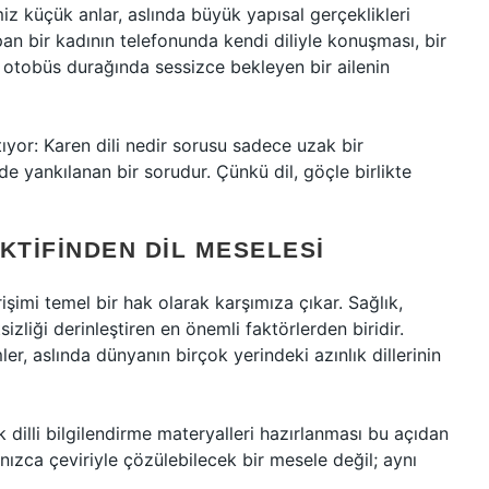
 küçük anlar, aslında büyük yapısal gerçeklikleri
pan bir kadının telefonunda kendi diliyle konuşması, bir
 otobüs durağında sessizce bekleyen bir ailenin
tıyor: Karen dili nedir sorusu sadece uzak bir
de yankılanan bir sorudur. Çünkü dil, göçle birlikte
TIFINDEN DIL MESELESI
işimi temel bir hak olarak karşımıza çıkar. Sağlık,
tsizliği derinleştiren en önemli faktörlerden biridir.
er, aslında dünyanın birçok yerindeki azınlık dillerinin
k dilli bilgilendirme materyalleri hazırlanması bu açıdan
lnızca çeviriyle çözülebilecek bir mesele değil; aynı