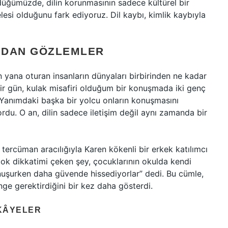
üğümüzde, dilin korunmasının sadece kültürel bir
esi olduğunu fark ediyoruz. Dil kaybı, kimlik kaybıyla
MDAN GÖZLEMLER
 yana oturan insanların dünyaları birbirinden ne kadar
 Bir gün, kulak misafiri olduğum bir konuşmada iki genç
Yanımdaki başka bir yolcu onların konuşmasını
ordu. O an, dilin sadece iletişim değil aynı zamanda bir
 tercüman aracılığıyla Karen kökenli bir erkek katılımcı
 çok dikkatimi çeken şey, çocuklarının okulda kendi
konuşurken daha güvende hissediyorlar” dedi. Bu cümle,
enge gerektirdiğini bir kez daha gösterdi.
IKÂYELER