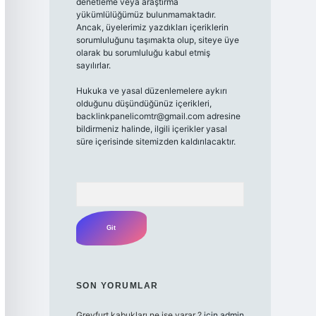
denetleme veya araştırma
yükümlülüğümüz bulunmamaktadır.
Ancak, üyelerimiz yazdıkları içeriklerin
sorumluluğunu taşımakta olup, siteye üye
olarak bu sorumluluğu kabul etmiş
sayılırlar.
Hukuka ve yasal düzenlemelere aykırı
olduğunu düşündüğünüz içerikleri,
backlinkpanelicomtr@gmail.com
adresine
bildirmeniz halinde, ilgili içerikler yasal
süre içerisinde sitemizden kaldırılacaktır.
Arama
SON YORUMLAR
Greyfurt kabukları ne işe yarar ?
için
admin