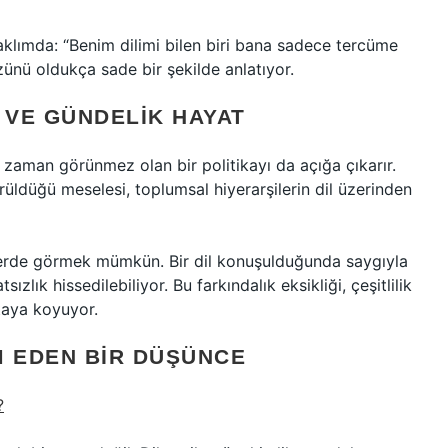
 aklımda: “Benim dilimi bilen biri bana sadece tercüme
zünü oldukça sade bir şekilde anlatıyor.
 VE GÜNDELIK HAYAT
 zaman görünmez olan bir politikayı da açığa çıkarır.
 görüldüğü meselesi, toplumsal hiyerarşilerin dil üzerinden
imlerde görmek mümkün. Bir dil konuşulduğunda saygıyla
zlık hissedilebiliyor. Bu farkındalık eksikliği, çeşitlilik
taya koyuyor.
M EDEN BIR DÜŞÜNCE
?