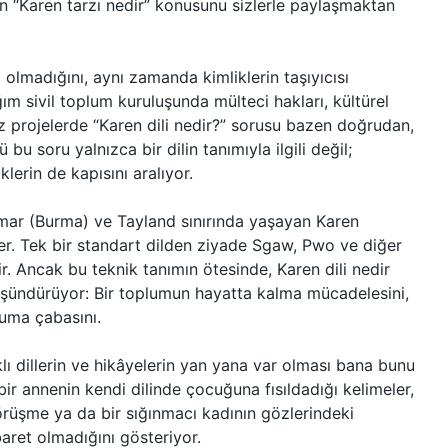
gün “Karen tarzı nedir” konusunu sizlerle paylaşmaktan
ı olmadığını, aynı zamanda kimliklerin taşıyıcısı
m sivil toplum kuruluşunda mülteci hakları, kültürel
z projelerde “Karen dili nedir?” sorusu bazen doğrudan,
u soru yalnızca bir dilin tanımıyla ilgili değil;
klerin de kapısını aralıyor.
mar (Burma) ve Tayland sınırında yaşayan Karen
der. Tek bir standart dilden ziyade Sgaw, Pwo ve diğer
idir. Ancak bu teknik tanımın ötesinde, Karen dili nedir
şündürüyor: Bir toplumun hayatta kalma mücadelesini,
ruma çabasını.
rklı dillerin ve hikâyelerin yan yana var olması bana bunu
ir annenin kendi dilinde çocuğuna fısıldadığı kelimeler,
örüşme ya da bir sığınmacı kadının gözlerindeki
aret olmadığını gösteriyor.