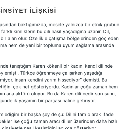
INSIYET ILIŞKISI
çısından baktığımızda, mesele yalnızca bir etnik grubun
farklı kimliklerin bu dili nasıl yaşadığına uzanır. Dil,
 bir alan olur. Özellikle çatışma bölgelerinden göç eden
koruma hem de yeni bir topluma uyum sağlama arasında
nde tanıştığım Karen kökenli bir kadın, kendi dilinde
öylemişti. Türkçe öğrenmeye çalışırken yaşadığı
miyor, insan kendini yarım hissediyor” demişti. Bu
 geçtiğini çok net gösteriyordu. Kadınlar çoğu zaman hem
ımın ana aktörü oluyor. Bu da Karen dili nedir sorusunu,
ündelik yaşamın bir parçası haline getiriyor.
lediğim bir başka şey de şu: Dilini tam olarak ifade
ekler ise çoğu zaman aracı diller üzerinden daha hızlı
l cinsiyetle nasıl kesiştiğini açıkça gösteriyor.