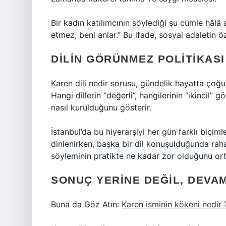
Bir kadın katılımcının söylediği şu cümle hâlâ
etmez, beni anlar.” Bu ifade, sosyal adaletin ö
DILIN GÖRÜNMEZ POLITIKASI
Karen dili nedir sorusu, gündelik hayatta çoğu
Hangi dillerin “değerli”, hangilerinin “ikincil”
nasıl kurulduğunu gösterir.
İstanbul’da bu hiyerarşiyi her gün farklı biç
dinlenirken, başka bir dil konuşulduğunda rahatsı
söyleminin pratikte ne kadar zor olduğunu or
SONUÇ YERINE DEĞIL, DEVA
Buna da Göz Atın:
Karen isminin kökeni nedir 