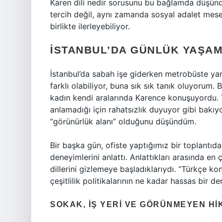
Karen dili nedir sorusunu bu bağlamda düşünd
tercih değil, aynı zamanda sosyal adalet mesel
birlikte ilerleyebiliyor.
İSTANBUL’DA GÜNLÜK YAŞA
İstanbul’da sabah işe giderken metrobüste yan
farklı olabiliyor, buna sık sık tanık oluyorum.
kadın kendi aralarında Karence konuşuyordu. 
anlamadığı için rahatsızlık duyuyor gibi bakıy
“görünürlük alanı” olduğunu düşündüm.
Bir başka gün, ofiste yaptığımız bir toplantıda
deneyimlerini anlattı. Anlattıkları arasında en
dillerini gizlemeye başladıklarıydı. “Türkçe 
çeşitlilik politikalarının ne kadar hassas bir d
SOKAK, IŞ YERI VE GÖRÜNMEYEN H