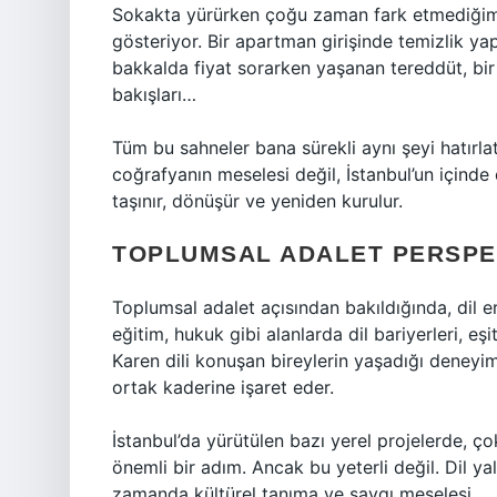
Sokakta yürürken çoğu zaman fark etmediğimiz
gösteriyor. Bir apartman girişinde temizlik ya
bakkalda fiyat sorarken yaşanan tereddüt, bir
bakışları…
Tüm bu sahneler bana sürekli aynı şeyi hatırla
coğrafyanın meselesi değil, İstanbul’un içinde 
taşınır, dönüşür ve yeniden kurulur.
TOPLUMSAL ADALET PERSPEK
Toplumsal adalet açısından bakıldığında, dil er
eğitim, hukuk gibi alanlarda dil bariyerleri, eşi
Karen dili konuşan bireylerin yaşadığı deneyiml
ortak kaderine işaret eder.
İstanbul’da yürütülen bazı yerel projelerde, ço
önemli bir adım. Ancak bu yeterli değil. Dil ya
zamanda kültürel tanıma ve saygı meselesi.