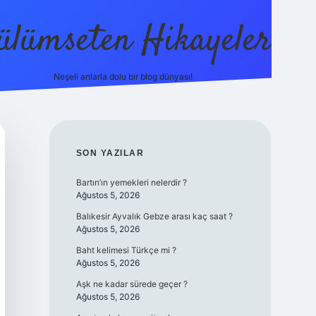
ülümseten Hikayeler
Neşeli anlarla dolu bir blog dünyası!
betci
vdcasino güncel giriş
SIDEBAR
SON YAZILAR
Bartın’ın yemekleri nelerdir ?
Ağustos 5, 2026
Balıkesir Ayvalık Gebze arası kaç saat ?
Ağustos 5, 2026
Baht kelimesi Türkçe mi ?
Ağustos 5, 2026
Aşk ne kadar sürede geçer ?
Ağustos 5, 2026