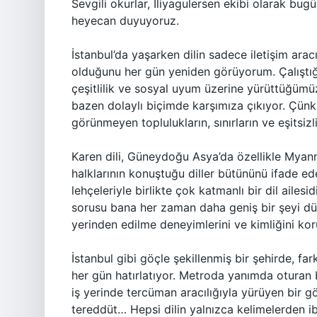
Sevgili okurlar, Iliyagulersen ekibi olarak bu
heyecan duyuyoruz.
İstanbul’da yaşarken dilin sadece iletişim arac
olduğunu her gün yeniden görüyorum. Çalıştığı
çeşitlilik ve sosyal uyum üzerine yürüttüğümü
bazen dolaylı biçimde karşımıza çıkıyor. Çünkü b
görünmeyen toplulukların, sınırların ve eşitsizli
Karen dili, Güneydoğu Asya’da özellikle Myan
halklarının konuştuğu diller bütününü ifade e
lehçeleriyle birlikte çok katmanlı bir dil ailes
sorusu bana her zaman daha geniş bir şeyi dü
yerinden edilme deneyimlerini ve kimliğini ko
İstanbul gibi göçle şekillenmiş bir şehirde, fa
her gün hatırlatıyor. Metroda yanımda oturan b
iş yerinde tercüman aracılığıyla yürüyen bir g
tereddüt… Hepsi dilin yalnızca kelimelerden ib