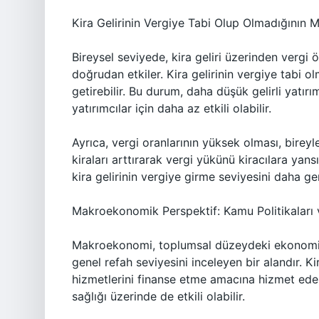
Kira Gelirinin Vergiye Tabi Olup Olmadığının 
Bireysel seviyede, kira geliri üzerinden vergi 
doğrudan etkiler. Kira gelirinin vergiye tabi ol
getirebilir. Bu durum, daha düşük gelirli yatırım
yatırımcılar için daha az etkili olabilir.
Ayrıca, vergi oranlarının yüksek olması, birey
kiraları arttırarak vergi yükünü kiracılara yansı
kira gelirinin vergiye girme seviyesini daha g
Makroekonomik Perspektif: Kamu Politikaları
Makroekonomi, toplumsal düzeydeki ekonomik il
genel refah seviyesini inceleyen bir alandır. Ki
hizmetlerini finanse etme amacına hizmet ede
sağlığı üzerinde de etkili olabilir.