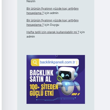
Nesrin
Bir ürünün fiyatının yüzde kaç arttığını
hesaplama ?
için
admin
Bir ürünün fiyatının yüzde kaç arttığını
hesaplama ?
için
Duygu
Hafta tatili izin olarak kullanılabilir mi ?
için
admin