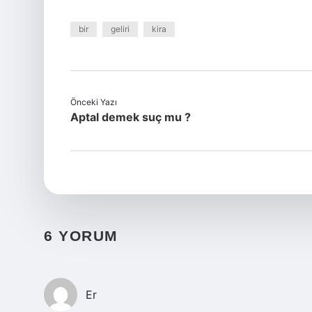
bir
geliri
kira
Önceki Yazı
Aptal demek suç mu ?
6 YORUM
Er