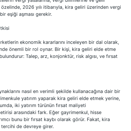
kelerin vergi yasalarına, vergi dilimlerine ve gelir
özelinde, 2026 yılı itibarıyla, kira geliri üzerinden vergi
i bir eşiği aşması gerekir.
tkisi
rketlerin ekonomik kararlarını inceleyen bir dal olarak,
de önemli bir rol oynar. Bir kişi, kira geliri elde etme
ulundurur: Talep, arz, konjonktür, risk algısı, ve fırsat
aynaklarını nasıl en verimli şekilde kullanacağına dair bir
yrimenkule yatırım yaparak kira geliri elde etmek yerine,
rumda, iki yatırım türünün fırsat maliyeti
 getirisi arasındaki fark. Eğer gayrimenkul, hisse
rımcı bunu bir fırsat kaybı olarak görür. Fakat, kira
k tercihi de devreye girer.