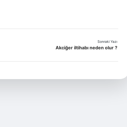
Sonraki Yazı
Akciğer iltihabı neden olur ?