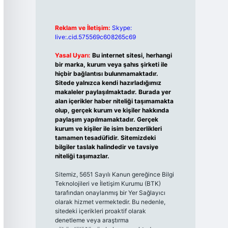
Reklam ve İletişim:
Skype:
live:.cid.575569c608265c69
Yasal Uyarı:
Bu internet sitesi, herhangi
bir marka, kurum veya şahıs şirketi ile
hiçbir bağlantısı bulunmamaktadır.
Sitede yalnızca kendi hazırladığımız
makaleler paylaşılmaktadır. Burada yer
alan içerikler haber niteliği taşımamakta
olup, gerçek kurum ve kişiler hakkında
paylaşım yapılmamaktadır. Gerçek
kurum ve kişiler ile isim benzerlikleri
tamamen tesadüfidir. Sitemizdeki
bilgiler taslak halindedir ve tavsiye
niteliği taşımazlar.
Sitemiz, 5651 Sayılı Kanun gereğince Bilgi
Teknolojileri ve İletişim Kurumu (BTK)
tarafından onaylanmış bir Yer Sağlayıcı
olarak hizmet vermektedir. Bu nedenle,
sitedeki içerikleri proaktif olarak
denetleme veya araştırma