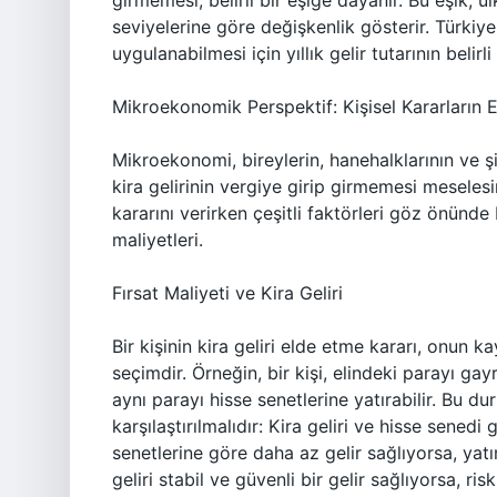
girmemesi, belirli bir eşiğe dayanır. Bu eşik, ül
seviyelerine göre değişkenlik gösterir. Türkiye 
uygulanabilmesi için yıllık gelir tutarının belirl
Mikroekonomik Perspektif: Kişisel Kararların E
Mikroekonomi, bireylerin, hanehalklarının ve şi
kira gelirinin vergiye girip girmemesi meselesin
kararını verirken çeşitli faktörleri göz önünde b
maliyetleri.
Fırsat Maliyeti ve Kira Geliri
Bir kişinin kira geliri elde etme kararı, onun k
seçimdir. Örneğin, bir kişi, elindeki parayı ga
aynı parayı hisse senetlerine yatırabilir. Bu du
karşılaştırılmalıdır: Kira geliri ve hisse senedi
senetlerine göre daha az gelir sağlıyorsa, yatı
geliri stabil ve güvenli bir gelir sağlıyorsa, ris