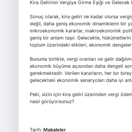
Kira Gelirinin Vergiye Girme Eşiği ve Gelecek 
Sonuç olarak, kira geliri ne kadar olursa vergi
değil, daha geniş ekonomik dinamiklerin bir yan
mikroekonomik kararlar, makroekonomik polit
geniş bir anlam taşır. Gelecekte, hükümetlerin 
toplum üzerindeki etkileri, ekonomik dengeleri
Bununla birlikte, vergi oranları ve gelir dağıl
ekonomik büyüme açısından daha dengeli sonu
gerekmektedir. Verilen kararların, her bir bir
gelecekteki ekonomik senaryoları daha iyi an
Peki, sizin için kira geliri üzerinden vergi ö
nasıl görüyorsunuz?
Tarih:
Makaleler