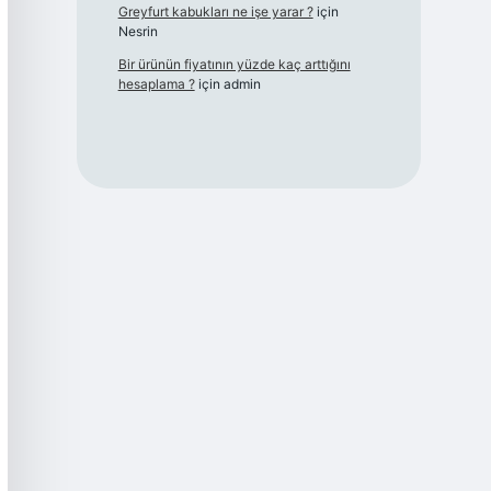
Greyfurt kabukları ne işe yarar ?
için
Nesrin
Bir ürünün fiyatının yüzde kaç arttığını
hesaplama ?
için
admin