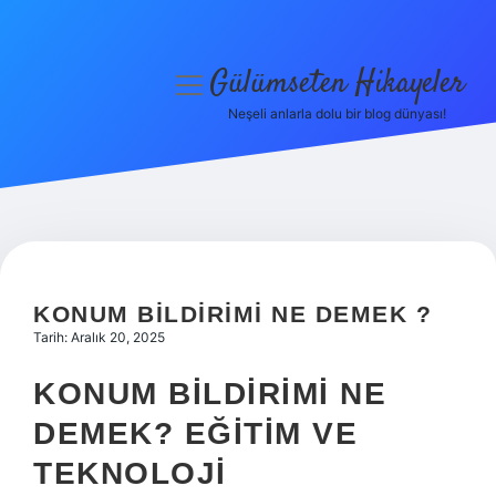
Gülümseten Hikayeler
menüyü
aç
Neşeli anlarla dolu bir blog dünyası!
Anasayfa
Gizlilik Politikası
Yasal Uyarı
Hakkımızda
KONUM BILDIRIMI NE DEMEK ?
Tarih: Aralık 20, 2025
KONUM BILDIRIMI NE
DEMEK? EĞITIM VE
TEKNOLOJI