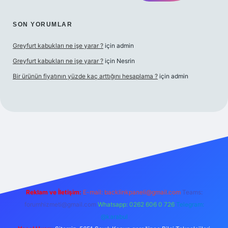
SON YORUMLAR
Greyfurt kabukları ne işe yarar ?
için
admin
Greyfurt kabukları ne işe yarar ?
için
Nesrin
Bir ürünün fiyatının yüzde kaç arttığını hesaplama ?
için
admin
per giriş adresi
betexper.xyz
m elexbet
Reklam ve İletişim:
E-mail:
backlinkpaneli@gmail.com
Teams:
forumhizmeti@gmail.com
Whatsapp: 0262 606 0 726
Telegram:
@karabul