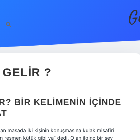
G
GELIR ?
? BIR KELIMENIN İÇINDE
AT
an masada iki kişinin konuşmasına kulak misafiri
m resmen kütük gibi ya” dedi. O an ilginç bir şey