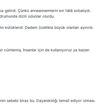
a gelirdi. Çünkü anneannemlerin evi hâlâ sobalıydı.
drumunda dizili odunlar olurdu.
lın kütüklerdi. Dedem özellikle büyük olanları ayırırdı.
r cümlemiş. İnsanlar için de kullanıyoruz ya bazen
in sebebi biraz bu. Dayanıklılığı temsil ediyor olması.