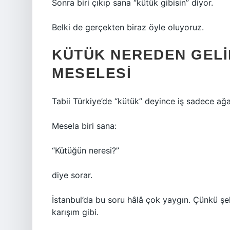
Sonra biri çıkıp sana “kütük gibisin” diyor.
Belki de gerçekten biraz öyle oluyoruz.
KÜTÜK NEREDEN GELI
MESELESI
Tabii Türkiye’de “kütük” deyince iş sadece ağa
Mesela biri sana:
“Kütüğün neresi?”
diye sorar.
İstanbul’da bu soru hâlâ çok yaygın. Çünkü şeh
karışım gibi.