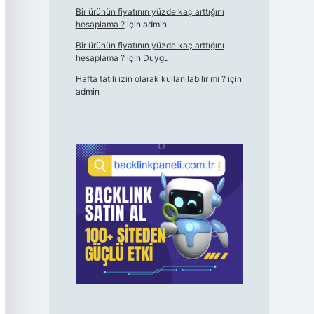
Bir ürünün fiyatının yüzde kaç arttığını
hesaplama ?
için
admin
Bir ürünün fiyatının yüzde kaç arttığını
hesaplama ?
için
Duygu
Hafta tatili izin olarak kullanılabilir mi ?
için
admin