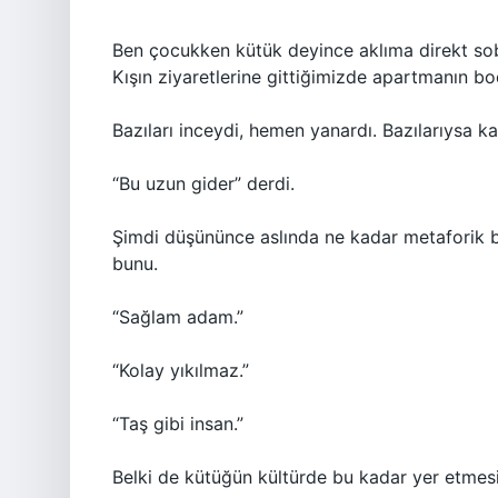
Ben çocukken kütük deyince aklıma direkt sob
Kışın ziyaretlerine gittiğimizde apartmanın bo
Bazıları inceydi, hemen yanardı. Bazılarıysa ka
“Bu uzun gider” derdi.
Şimdi düşününce aslında ne kadar metaforik bi
bunu.
“Sağlam adam.”
“Kolay yıkılmaz.”
“Taş gibi insan.”
Belki de kütüğün kültürde bu kadar yer etmesin