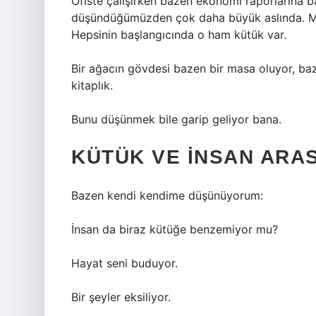
Ofiste çalışırken bazen ekonomi raporlarına b
düşündüğümüzden çok daha büyük aslında. Mobi
Hepsinin başlangıcında o ham kütük var.
Bir ağacın gövdesi bazen bir masa oluyor, bazen
kitaplık.
Bunu düşünmek bile garip geliyor bana.
KÜTÜK VE İNSAN ARA
Bazen kendi kendime düşünüyorum:
İnsan da biraz kütüğe benzemiyor mu?
Hayat seni buduyor.
Bir şeyler eksiliyor.