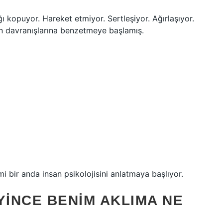
 kopuyor. Hareket etmiyor. Sertleşiyor. Ağırlaşıyor.
san davranışlarına benzetmeye başlamış.
mi bir anda insan psikolojisini anlatmaya başlıyor.
INCE BENIM AKLIMA NE