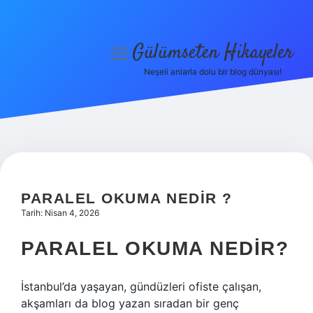
Gülümseten Hikayeler
menüyü
aç
Neşeli anlarla dolu bir blog dünyası!
Anasayfa
Gizlilik Politikası
Yasal Uyarı
Hakkımızda
PARALEL OKUMA NEDIR ?
Tarih: Nisan 4, 2026
PARALEL OKUMA NEDIR?
İstanbul’da yaşayan, gündüzleri ofiste çalışan,
akşamları da blog yazan sıradan bir genç