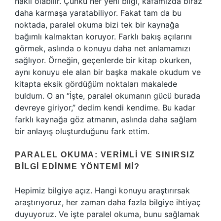
haklı olabilir. Çünkü her yeni bilgi, kafamızda biraz
daha karmaşa yaratabiliyor. Fakat tam da bu
noktada, paralel okuma bizi tek bir kaynağa
bağımlı kalmaktan koruyor. Farklı bakış açılarını
görmek, aslında o konuyu daha net anlamamızı
sağlıyor. Örneğin, geçenlerde bir kitap okurken,
aynı konuyu ele alan bir başka makale okudum ve
kitapta eksik gördüğüm noktaları makalede
buldum. O an “İşte, paralel okumanın gücü burada
devreye giriyor,” dedim kendi kendime. Bu kadar
farklı kaynağa göz atmanın, aslında daha sağlam
bir anlayış oluşturduğunu fark ettim.
PARALEL OKUMA: VERIMLI VE SINIRSIZ
BILGI EDINME YÖNTEMI MI?
Hepimiz bilgiye açız. Hangi konuyu araştırırsak
araştırıyoruz, her zaman daha fazla bilgiye ihtiyaç
duyuyoruz. Ve işte paralel okuma, bunu sağlamak