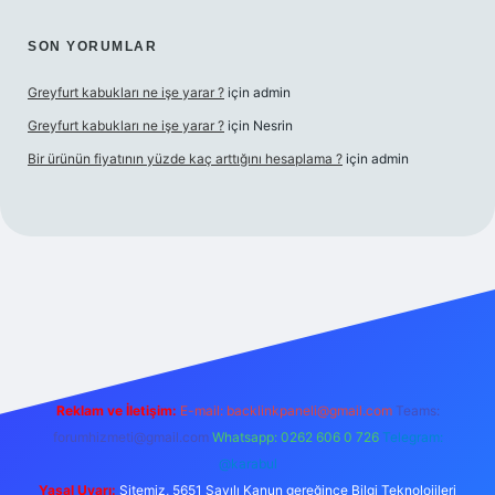
SON YORUMLAR
Greyfurt kabukları ne işe yarar ?
için
admin
Greyfurt kabukları ne işe yarar ?
için
Nesrin
Bir ürünün fiyatının yüzde kaç arttığını hesaplama ?
için
admin
etexper giriş adresi
betexper.xyz
m elexbet
Reklam ve İletişim:
E-mail:
backlinkpaneli@gmail.com
Teams:
forumhizmeti@gmail.com
Whatsapp: 0262 606 0 726
Telegram:
@karabul
Yasal Uyarı:
Sitemiz, 5651 Sayılı Kanun gereğince Bilgi Teknolojileri