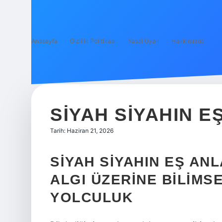
Anasayfa
Gizlilik Politikası
Yasal Uyarı
Hakkımızda
SIYAH SIYAHIN E
Tarih: Haziran 21, 2026
SIYAH SIYAHIN EŞ ANL
ALGI ÜZERINE BILIMSE
YOLCULUK