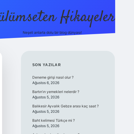
ülümseten Hikayeler
Neşeli anlarla dolu bir blog dünyası!
betci
vdcasino güncel giriş
ilbet casino
ilbet yeni giriş
B
SIDEBAR
SON YAZILAR
Deneme girişi nasıl olur ?
Ağustos 6, 2026
Bartın’ın yemekleri nelerdir ?
Ağustos 5, 2026
Balıkesir Ayvalık Gebze arası kaç saat ?
Ağustos 5, 2026
Baht kelimesi Türkçe mi ?
Ağustos 5, 2026