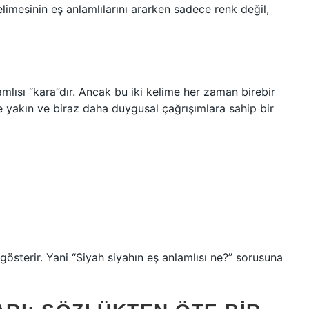
imesinin eş anlamlılarını ararken sadece renk değil,
mlısı “kara”dır. Ancak bu iki kelime her zaman birebir
ne yakın ve biraz daha duygusal çağrışımlara sahip bir
ı gösterir. Yani “Siyah siyahın eş anlamlısı ne?” sorusuna