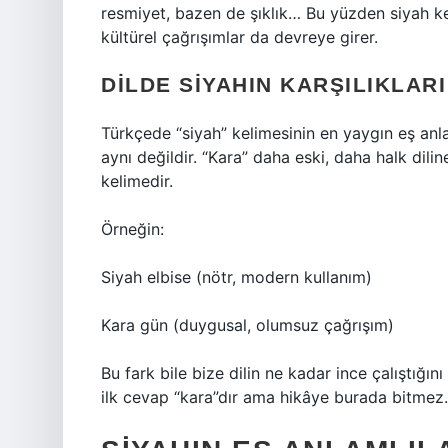
resmiyet, bazen de şıklık… Bu yüzden siyah kel
kültürel çağrışımlar da devreye girer.
DILDE SIYAHIN KARŞILIKLARI
Türkçede “siyah” kelimesinin en yaygın eş anla
aynı değildir. “Kara” daha eski, daha halk dili
kelimedir.
Örneğin:
Siyah elbise (nötr, modern kullanım)
Kara gün (duygusal, olumsuz çağrışım)
Bu fark bile bize dilin ne kadar ince çalıştığın
ilk cevap “kara”dır ama hikâye burada bitmez.