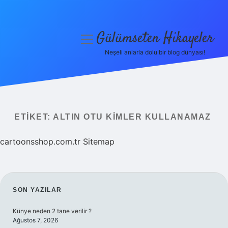
Gülümseten Hikayeler
menüyü
aç
Neşeli anlarla dolu bir blog dünyası!
Anasayfa
Gizlilik Politikası
Yasal Uyarı
ETIKET:
ALTIN OTU KIMLER KULLANAMAZ
Hakkımızda
cartoonsshop.com.tr
Sitemap
SIDEBAR
SON YAZILAR
Künye neden 2 tane verilir ?
Ağustos 7, 2026