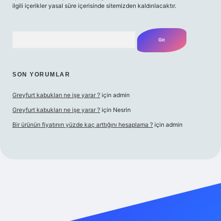
ilgili içerikler yasal süre içerisinde sitemizden kaldırılacaktır.
Arama
SON YORUMLAR
Greyfurt kabukları ne işe yarar ?
için
admin
Greyfurt kabukları ne işe yarar ?
için
Nesrin
Bir ürünün fiyatının yüzde kaç arttığını hesaplama ?
için
admin
t yeni giriş
Betexper giriş adresi
betexper.xyz
m elexbet