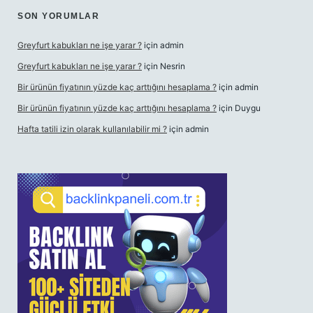
SON YORUMLAR
Greyfurt kabukları ne işe yarar ?
için
admin
Greyfurt kabukları ne işe yarar ?
için
Nesrin
Bir ürünün fiyatının yüzde kaç arttığını hesaplama ?
için
admin
Bir ürünün fiyatının yüzde kaç arttığını hesaplama ?
için
Duygu
Hafta tatili izin olarak kullanılabilir mi ?
için
admin