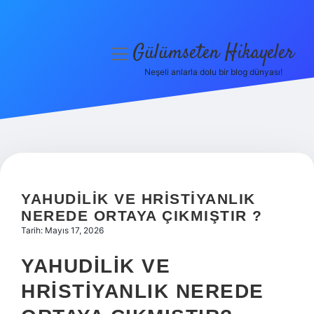
Gülümseten Hikayeler
menüyü
aç
Neşeli anlarla dolu bir blog dünyası!
Anasayfa
Gizlilik Politikası
Yasal Uyarı
Hakkımızda
YAHUDILIK VE HRISTIYANLIK
NEREDE ORTAYA ÇIKMIŞTIR ?
Tarih: Mayıs 17, 2026
YAHUDILIK VE
HRISTIYANLIK NEREDE