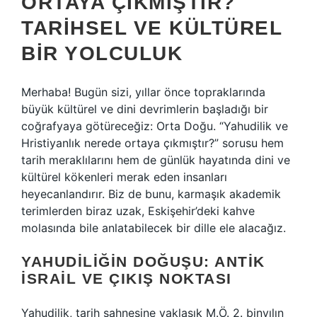
ORTAYA ÇIKMIŞTIR?
TARIHSEL VE KÜLTÜREL
BIR YOLCULUK
Merhaba! Bugün sizi, yıllar önce topraklarında
büyük kültürel ve dini devrimlerin başladığı bir
coğrafyaya götüreceğiz: Orta Doğu. “Yahudilik ve
Hristiyanlık nerede ortaya çıkmıştır?” sorusu hem
tarih meraklılarını hem de günlük hayatında dini ve
kültürel kökenleri merak eden insanları
heyecanlandırır. Biz de bunu, karmaşık akademik
terimlerden biraz uzak, Eskişehir’deki kahve
molasında bile anlatabilecek bir dille ele alacağız.
YAHUDILIĞIN DOĞUŞU: ANTIK
İSRAIL VE ÇIKIŞ NOKTASI
Yahudilik, tarih sahnesine yaklaşık M.Ö. 2. binyılın