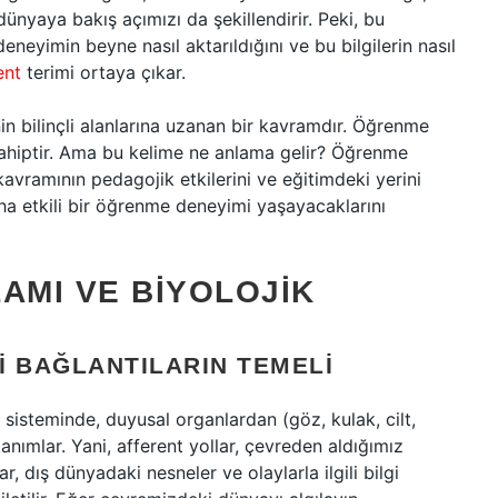
yaya bakış açımızı da şekillendirir. Peki, bu
eneyimin beyne nasıl aktarıldığını ve bu bilgilerin nasıl
ent
terimi ortaya çıkar.
nin bilinçli alanlarına uzanan bir kavramdır. Öğrenme
sahiptir. Ama bu kelime ne anlama gelir? Öğrenme
 kavramının pedagojik etkilerini ve eğitimdeki yerini
aha etkili bir öğrenme deneyimi yaşayacaklarını
AMI VE BIYOLOJIK
I BAĞLANTILARIN TEMELI
ir sisteminde, duyusal organlardan (göz, kulak, cilt,
tanımlar. Yani, afferent yollar, çevreden aldığımız
ar, dış dünyadaki nesneler ve olaylarla ilgili bilgi