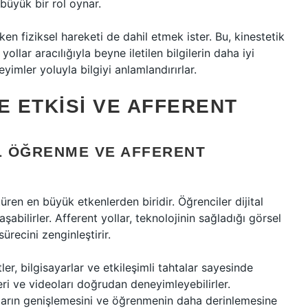
büyük bir rol oynar.
n fiziksel hareketi de dahil etmek ister. Bu, kinestetik
ollar aracılığıyla beyne iletilen bilgilerin daha iyi
imler yoluyla bilgiyi anlamlandırırlar.
E ETKISI VE AFFERENT
AL ÖĞRENME VE AFFERENT
üren en büyük etkenlerden biridir. Öğrenciler dijital
şabilirler. Afferent yollar, teknolojinin sağladığı görsel
ürecini zenginleştirir.
etler, bilgisayarlar ve etkileşimli tahtalar sayesinde
eri ve videoları doğrudan deneyimleyebilirler.
olların genişlemesini ve öğrenmenin daha derinlemesine