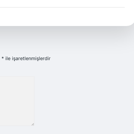
r
*
ile işaretlenmişlerdir