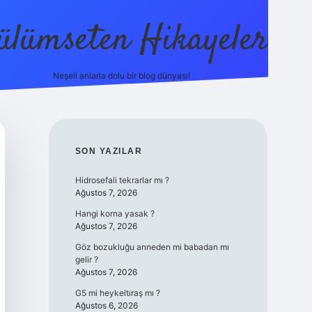
ülümseten Hikayeler
Neşeli anlarla dolu bir blog dünyası!
betci
vdcasino güncel giriş
ilbet casino
ilbet yeni giriş
Betex
SIDEBAR
SON YAZILAR
Hidrosefali tekrarlar mı ?
Ağustos 7, 2026
Hangi korna yasak ?
Ağustos 7, 2026
Göz bozukluğu anneden mi babadan mı
gelir ?
Ağustos 7, 2026
G5 mi heykeltıraş mı ?
Ağustos 6, 2026