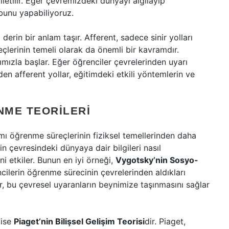
letilir. Eğer çevremizdeki dünyayı algılayıp
 bunu yapabiliyoruz.
erin bir anlam taşır. Afferent, sadece sinir yolları
lerinin temeli olarak da önemli bir kavramdır.
mızla başlar. Eğer öğrenciler çevrelerinden uyarı
 afferent yollar, eğitimdeki etkili yöntemlerin ve
NME TEORILERI
mı öğrenme süreçlerinin fiziksel temellerinden daha
rin çevresindeki dünyaya dair bilgileri nasıl
ni etkiler. Bunun en iyi örneği,
Vygotsky’nin Sosyo-
cilerin öğrenme sürecinin çevrelerinden aldıkları
lar, bu çevresel uyaranların beynimize taşınmasını sağlar
 ise
Piaget’nin Bilişsel Gelişim Teorisi
dir. Piaget,