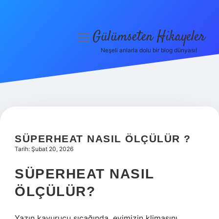
Gülümseten Hikayeler
menüyü
aç
Neşeli anlarla dolu bir blog dünyası!
Anasayfa
Gizlilik Politikası
Yasal Uyarı
Hakkımızda
SÜPERHEAT NASIL ÖLÇÜLÜR ?
Tarih: Şubat 20, 2026
SÜPERHEAT NASIL
ÖLÇÜLÜR?
Yazın kavurucu sıcağında, evimizin klimasını