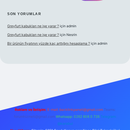
SON YORUMLAR
Greyfurt kabukları ne işe yarar ?
için
admin
Greyfurt kabukları ne işe yarar ?
için
Nesrin
Bir ürünün fiyatının yüzde kaç arttığını hesaplama ?
için
admin
giriş adresi
betexper.xyz
m elexbet
Reklam ve İletişim:
E-mail:
backlinkpaneli@gmail.com
Teams:
forumhizmeti@gmail.com
Whatsapp: 0262 606 0 726
Telegram:
@karabul