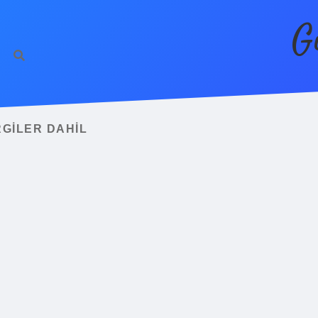
G
RGILER DAHIL