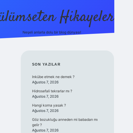
ülümseten Hikayeler
Neşeli anlarla dolu bir blog dünyası!
betci
vdcasino güncel giriş
ilbet casino
ilbet yeni giriş
SIDEBAR
SON YAZILAR
Inkübe etmek ne demek ?
Ağustos 7, 2026
Hidrosefali tekrarlar mı ?
Ağustos 7, 2026
Hangi korna yasak ?
Ağustos 7, 2026
Göz bozukluğu anneden mi babadan mı
gelir ?
Ağustos 7, 2026