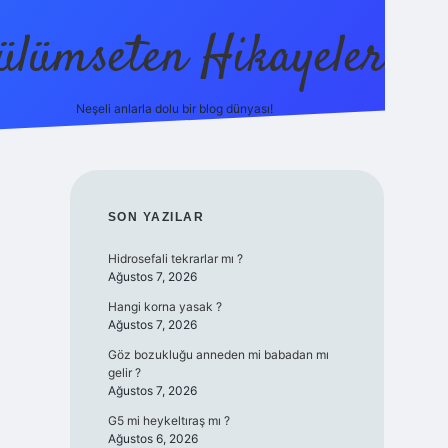
ülümseten Hikayeler
Neşeli anlarla dolu bir blog dünyası!
betci
vdcasino güncel giriş
ilbet casino
ilbet yeni giri
SIDEBAR
SON YAZILAR
Hidrosefali tekrarlar mı ?
Ağustos 7, 2026
Hangi korna yasak ?
Ağustos 7, 2026
Göz bozukluğu anneden mi babadan mı
gelir ?
Ağustos 7, 2026
G5 mi heykeltıraş mı ?
Ağustos 6, 2026