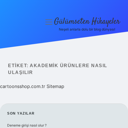
Gülümseten Hikayeler
menüyü
aç
Neşeli anlarla dolu bir blog dünyası!
Anasayfa
Gizlilik Politikası
Yasal Uyarı
ETIKET:
AKADEMIK ÜRÜNLERE NASIL
ULAŞILIR
Hakkımızda
cartoonsshop.com.tr
Sitemap
SIDEBAR
SON YAZILAR
Deneme girişi nasıl olur ?