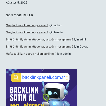
Ağustos 5, 2026
SON YORUMLAR
Greyfurt kabukları ne işe yarar ?
için
admin
Greyfurt kabukları ne işe yarar ?
için
Nesrin
Bir ürünün fiyatının yüzde kaç arttığını hesaplama ?
için
admin
Bir ürünün fiyatının yüzde kaç arttığını hesaplama ?
için
Duygu
Hafta tatili izin olarak kullanılabilir mi ?
için
admin